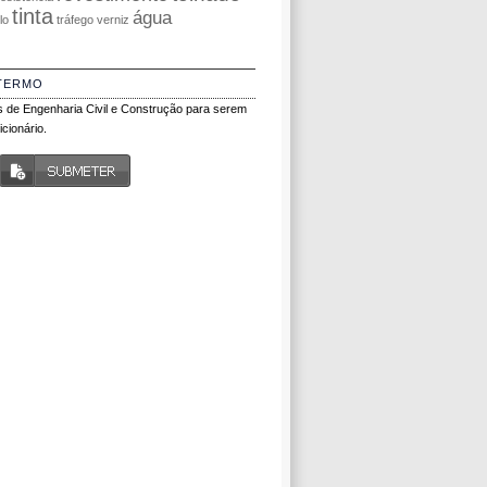
tinta
água
olo
tráfego
verniz
TERMO
 de Engenharia Civil e Construção para serem
cionário.