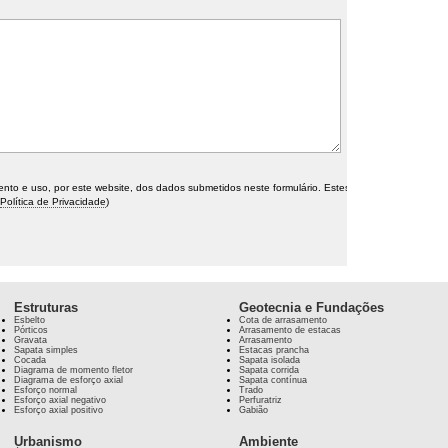
o e uso, por este website, dos dados submetidos neste formulário. Estes
Política de Privacidade
)
Estruturas
Geotecnia e Fundações
Esbelto
Cota de arrasamento
Pórticos
Arrasamento de estacas
Gravata
Arrasamento
Sapata simples
Estacas prancha
Cocada
Sapata isolada
Diagrama de momento fletor
Sapata corrida
Diagrama de esforço axial
Sapata contínua
Esforço normal
Trado
Esforço axial negativo
Perfuratriz
Esforço axial positivo
Gabião
Urbanismo
Ambiente