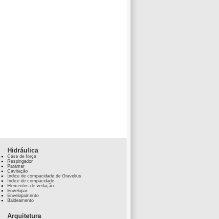
Hidráulica
Casa de força
Respingador
Paramar
Cavitação
Índice de compacidade de Gravelius
Índice de compacidade
Elementos de vedação
Envelopar
Envelopamento
Baldeamento
Arquitetura