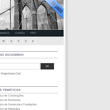
NKINGS
CURSO
PRO
W
X
Y
Z
#
NO DICIONÁRIO
Engenharia Civil.
S TEMÁTICOS
tico de Construções
tico de Estruturas
tico de Geotecnia e Fundações
ico de Hidráulica