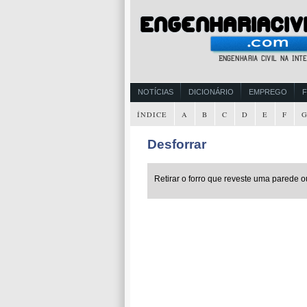
NOTÍCIAS
DICIONÁRIO
EMPREGO
ÍNDICE
A
B
C
D
E
F
Desforrar
Retirar o forro que reveste uma parede o