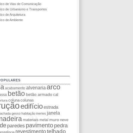
tico de Vias de Comunicação
tico de Urbanismo e Transportes
ico de Arquitetura
tico de Ambiente
POPULARES
da
arco
alvenaria
acabamento
betão
betão armado
cal
assa
coluna
colunas
rtura
rução
edifício
estrada
janela
fachada
gesso
habitação
inertes
madeira
muro
materiais
neve
metal
de
pavimento
pedra
paredes
telhado
revestimento
resistência