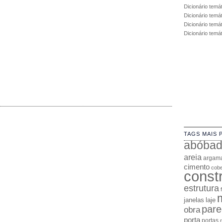
Dicionário temá
Dicionário temá
Dicionário temát
Dicionário temá
TAGS MAIS 
abóba
areia
argam
cimento
cobe
const
estrutura
janelas
laje
pare
obra
porta
portas