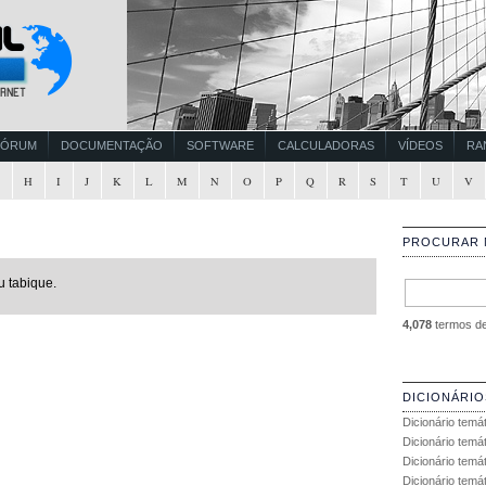
FÓRUM
DOCUMENTAÇÃO
SOFTWARE
CALCULADORAS
VÍDEOS
RA
G
H
I
J
K
L
M
N
O
P
Q
R
S
T
U
V
PROCURAR 
u tabique.
4,078
termos de 
DICIONÁRIO
Dicionário temá
Dicionário temá
Dicionário temá
Dicionário temát