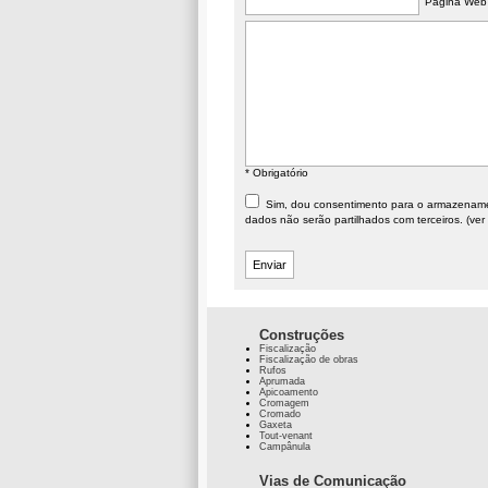
Página Web
* Obrigatório
Sim, dou consentimento para o armazenament
dados não serão partilhados com terceiros. (ver
Construções
Fiscalização
Fiscalização de obras
Rufos
Aprumada
Apicoamento
Cromagem
Cromado
Gaxeta
Tout-venant
Campânula
Vias de Comunicação