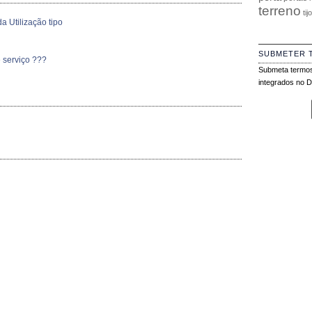
terreno
tij
a Utilização tipo
SUBMETER 
 serviço ???
Submeta termos
integrados no Di