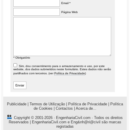
Email *
Página Web
* Obrigatório
Sim, dou consentimento para o armazenamento e uso, por este
website, dos dados submetidos neste formulário. Estes dados não serão
partilhados com terceiros. (ver
Política de Privacidade
)
Publicidade
|
Termos de Utilização
|
Política de Privacidade
|
Política
de Cookies
|
Contactos
|
Acerca de...
Copyright © 2001-2026 ·
EngenhariaCivil.com
· Todos os direitos
Reservados | EngenhariaCivil.com e Eng&nh@ri@civil são marcas
registadas