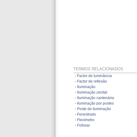
TERMOS RELACIONADOS
-
Factor de luminância
-
Factor de reflexão
-
Iluminação
-
Iluminação zenital
-
Iluminação cantenária
-
Iluminação por postes
-
Poste de iluminação
-
Fenestrado
-
Flexímetro
-
Folhear