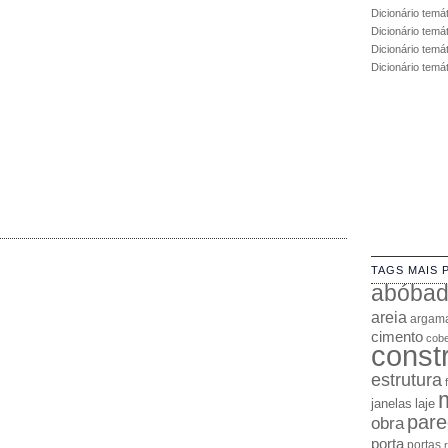
Dicionário temá
Dicionário temá
Dicionário temát
Dicionário temá
TAGS MAIS 
abóba
areia
argam
cimento
cobe
const
estrutura
janelas
laje
pare
obra
porta
portas