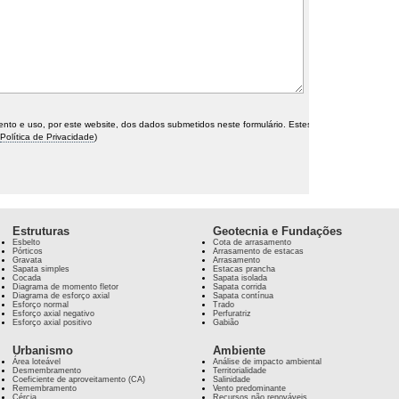
o e uso, por este website, dos dados submetidos neste formulário. Estes
Política de Privacidade
)
Estruturas
Geotecnia e Fundações
Esbelto
Cota de arrasamento
Pórticos
Arrasamento de estacas
Gravata
Arrasamento
Sapata simples
Estacas prancha
Cocada
Sapata isolada
Diagrama de momento fletor
Sapata corrida
Diagrama de esforço axial
Sapata contínua
Esforço normal
Trado
Esforço axial negativo
Perfuratriz
Esforço axial positivo
Gabião
Urbanismo
Ambiente
Área loteável
Análise de impacto ambiental
Desmembramento
Territorialidade
Coeficiente de aproveitamento (CA)
Salinidade
Remembramento
Vento predominante
Cércia
Recursos não renováveis