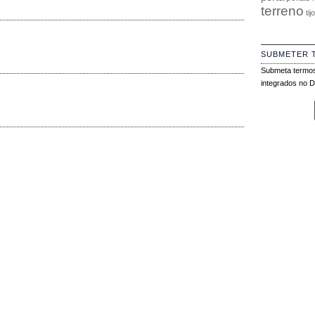
terreno
tij
SUBMETER 
Submeta termos
integrados no Di