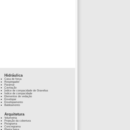
Hidráulica
Casa de força
Respingador
Paramar
Cavitação
Índice de compacidade de Gravelius
Índice de compacidade
Elementos de vedação
Envelopar
Envelopamento
Baldeamento
Arquitetura
Volumetria
Projeção da cobertura
Pisograma
Concregrama
Planta baixa