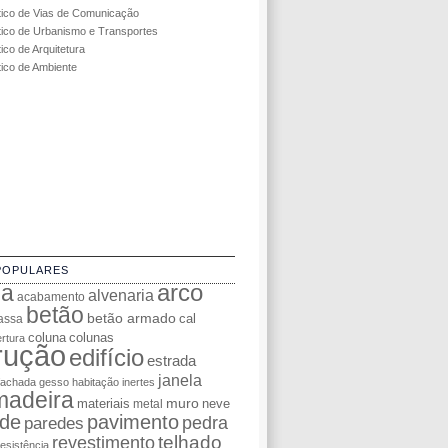
tico de Vias de Comunicação
tico de Urbanismo e Transportes
ico de Arquitetura
tico de Ambiente
POPULARES
da
arco
alvenaria
acabamento
betão
betão armado
cal
assa
coluna
colunas
rtura
rução
edifício
estrada
janela
fachada
gesso
habitação
inertes
madeira
muro
materiais
neve
metal
de
pavimento
pedra
paredes
telhado
revestimento
resistência