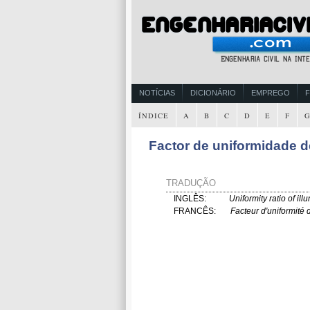
NOTÍCIAS
DICIONÁRIO
EMPREGO
ÍNDICE
A
B
C
D
E
F
Factor de uniformidade d
TRADUÇÃO
INGLÊS:
Uniformity ratio of il
FRANCÊS:
Facteur d'uniformité 