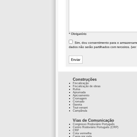
* Obrigatório
Sim, dou consentimento para o armazenament
dados não serão partilhados com terceiros. (ver
Construções
Fiscalização
Fiscalização de obras
Rufos
Aprumada
Apicoamento
Cromagem
Cromado
Gaxeta
Tout-venant
Campânula
Vias de Comunicação
Congresso Rodoviário Português
Centro Rodoviário Português (CRP)
CRP
Cota vermelha
Carga por roda