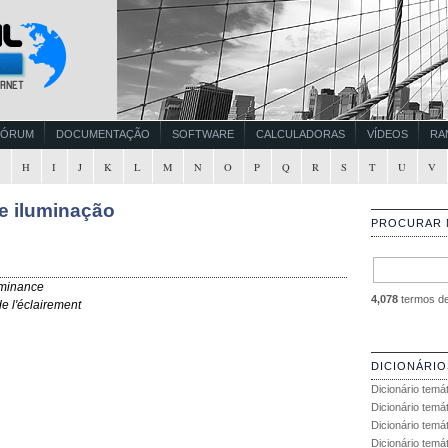
FÓRUM
DOCUMENTAÇÃO
SOFTWARE
CALCULADORAS
VÍDEOS
RA
G
H
I
J
K
L
M
N
O
P
Q
R
S
T
U
V
e iluminação
PROCURAR 
luminance
4,078
termos de 
de l'éclairement
DICIONÁRIO
Dicionário temá
Dicionário temá
Dicionário temá
Dicionário temát