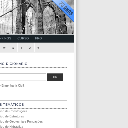
NKINGS
CURSO
PRO
W
X
Y
Z
#
NO DICIONÁRIO
Engenharia Civil.
S TEMÁTICOS
tico de Construções
tico de Estruturas
tico de Geotecnia e Fundações
ico de Hidráulica