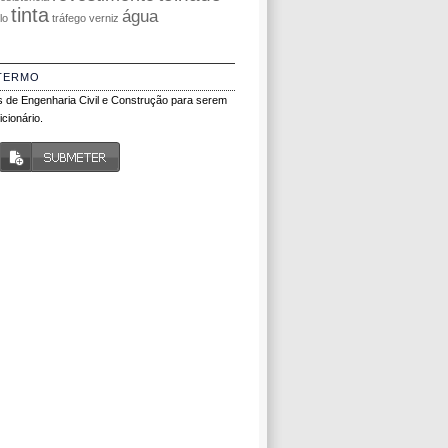
tinta
água
olo
tráfego
verniz
TERMO
 de Engenharia Civil e Construção para serem
cionário.