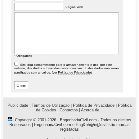
Página Web
* Obrigatório
Sim, dou consentimento para o armazenamento e uso, por este
website, dos dados submetidos neste formulário. Estes dados não serão
partilhados com terceiros. (ver
Política de Privacidade
)
Publicidade
|
Termos de Utilização
|
Política de Privacidade
|
Política
de Cookies
|
Contactos
|
Acerca de...
Copyright © 2001-2026 ·
EngenhariaCivil.com
· Todos os direitos
Reservados | EngenhariaCivil.com e Eng&nh@ri@civil são marcas
registadas