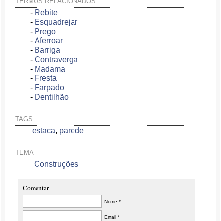
TERMOS RELACIONADOS
-
Rebite
-
Esquadrejar
-
Prego
-
Aferroar
-
Barriga
-
Contraverga
-
Madama
-
Fresta
-
Farpado
-
Dentilhão
TAGS
estaca
,
parede
TEMA
Construções
Comentar
Nome *
Email *