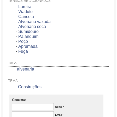
TERMOS RELACIONADOS
-
Lareira
-
Viaduto
-
Cancela
-
Alvenaria vazada
-
Alvenaria seca
-
Sumidouro
-
Palanquim
-
Poço
-
Aprumada
-
Fuga
TAGS
alvenaria
TEMA
Construções
Comentar
Nome *
Email *