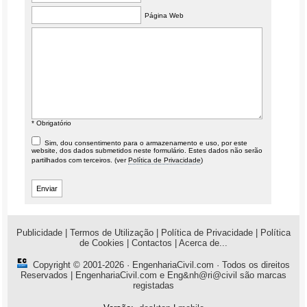
Página Web
* Obrigatório
Sim, dou consentimento para o armazenamento e uso, por este
website, dos dados submetidos neste formulário. Estes dados não serão
partilhados com terceiros. (ver
Política de Privacidade
)
Publicidade
|
Termos de Utilização
|
Política de Privacidade
|
Política
de Cookies
|
Contactos
|
Acerca de...
Copyright © 2001-2026 ·
EngenhariaCivil.com
· Todos os direitos
Reservados | EngenhariaCivil.com e Eng&nh@ri@civil são marcas
registadas