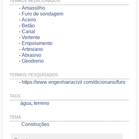
TERMOS RELACIONADOS
-
Amassilho
-
Furo de sondagem
-
Aceiro
-
Betão
-
Canal
-
Vertente
-
Empolamento
-
Artesiano
-
Abrasivo
-
Geodreno
TERMOS PESQUISADOS
-
https://www engenhariacivil com/dicionario/furo
TAGS
água
,
terreno
TEMA
Construções