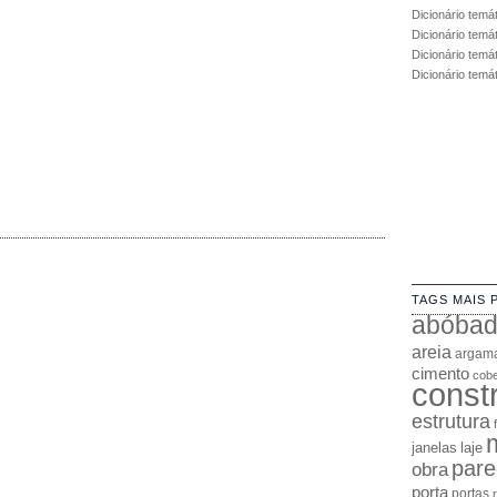
Dicionário temá
Dicionário temá
Dicionário temát
Dicionário temá
TAGS MAIS 
abóba
areia
argam
cimento
cobe
const
estrutura
janelas
laje
pare
obra
porta
portas