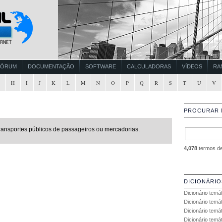
FÓRUM
DOCUMENTAÇÃO
SOFTWARE
CALCULADORAS
VÍDEOS
RA
G
H
I
J
K
L
M
N
O
P
Q
R
S
T
U
V
PROCURAR 
transportes públicos de passageiros ou mercadorias.
4,078
termos de 
DICIONÁRIO
Dicionário temá
Dicionário temá
Dicionário temá
Dicionário temát