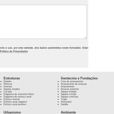
o e uso, por este website, dos dados submetidos neste formulário. Estes
Política de Privacidade
)
Estruturas
Geotecnia e Fundações
Esbelto
Cota de arrasamento
Pórticos
Arrasamento de estacas
Gravata
Arrasamento
Sapata simples
Estacas prancha
Cocada
Sapata isolada
Diagrama de momento fletor
Sapata corrida
Diagrama de esforço axial
Sapata contínua
Esforço normal
Trado
Esforço axial negativo
Perfuratriz
Esforço axial positivo
Gabião
Urbanismo
Ambiente