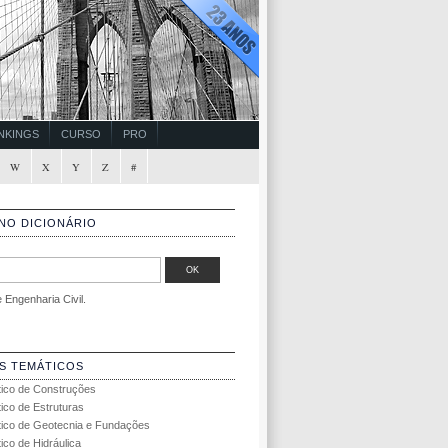
NKINGS
CURSO
PRO
W
X
Y
Z
#
NO DICIONÁRIO
Engenharia Civil.
S TEMÁTICOS
tico de Construções
tico de Estruturas
tico de Geotecnia e Fundações
ico de Hidráulica