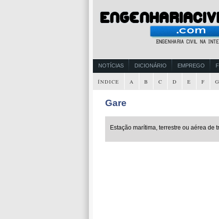
NOTÍCIAS
DICIONÁRIO
EMPREGO
ÍNDICE
A
B
C
D
E
F
Gare
Estação marítima, terrestre ou aérea de 