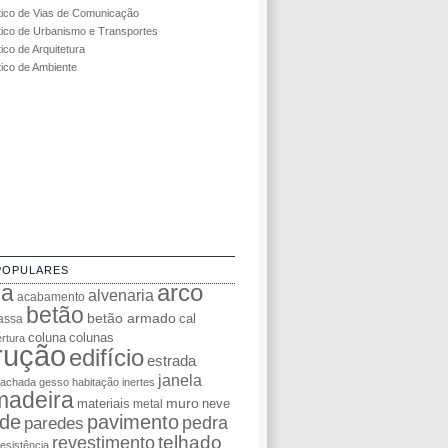
tico de Vias de Comunicação
tico de Urbanismo e Transportes
ico de Arquitetura
tico de Ambiente
POPULARES
da
arco
alvenaria
acabamento
betão
betão armado
cal
assa
coluna
colunas
rtura
rução
edifício
estrada
janela
fachada
gesso
habitação
inertes
madeira
muro
materiais
neve
metal
de
pavimento
pedra
paredes
telhado
revestimento
resistência