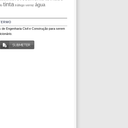
tinta
água
olo
tráfego
verniz
TERMO
 de Engenharia Civil e Construção para serem
cionário.