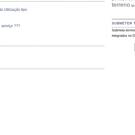
terreno
tij
a Utilização tipo
SUBMETER 
 serviço ???
Submeta termos
integrados no Di