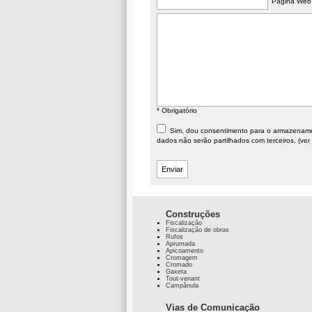
Página Web
* Obrigatório
Sim, dou consentimento para o armazenament
dados não serão partilhados com terceiros. (ver
Construções
Fiscalização
Fiscalização de obras
Rufos
Aprumada
Apicoamento
Cromagem
Cromado
Gaxeta
Tout-venant
Campânula
Vias de Comunicação