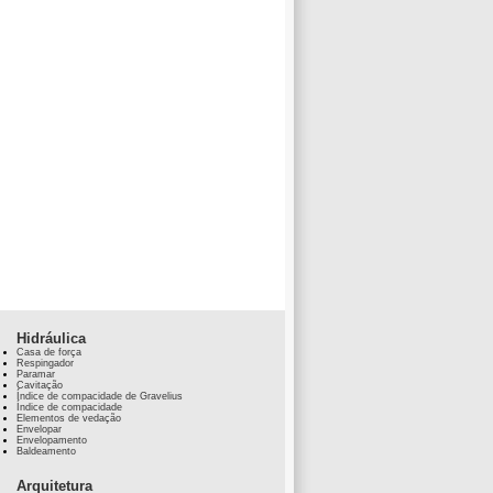
Hidráulica
Casa de força
Respingador
Paramar
Cavitação
Índice de compacidade de Gravelius
Índice de compacidade
Elementos de vedação
Envelopar
Envelopamento
Baldeamento
Arquitetura