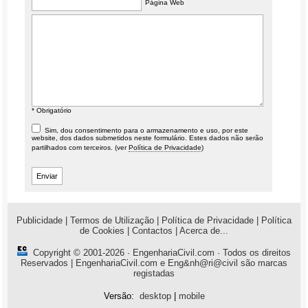
Página Web
* Obrigatório
Sim, dou consentimento para o armazenamento e uso, por este
website, dos dados submetidos neste formulário. Estes dados não serão
partilhados com terceiros. (ver
Política de Privacidade
)
Publicidade
|
Termos de Utilização
|
Política de Privacidade
|
Política
de Cookies
|
Contactos
|
Acerca de...
Copyright © 2001-2026 ·
EngenhariaCivil.com
· Todos os direitos
Reservados | EngenhariaCivil.com e Eng&nh@ri@civil são marcas
registadas
Versão:
desktop
|
mobile