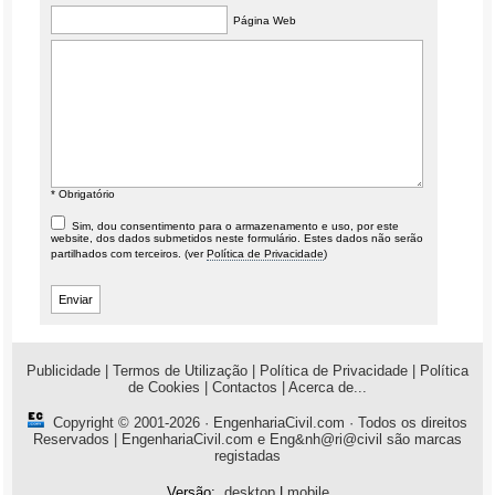
Página Web
* Obrigatório
Sim, dou consentimento para o armazenamento e uso, por este
website, dos dados submetidos neste formulário. Estes dados não serão
partilhados com terceiros. (ver
Política de Privacidade
)
Publicidade
|
Termos de Utilização
|
Política de Privacidade
|
Política
de Cookies
|
Contactos
|
Acerca de...
Copyright © 2001-2026 ·
EngenhariaCivil.com
· Todos os direitos
Reservados | EngenhariaCivil.com e Eng&nh@ri@civil são marcas
registadas
Versão:
desktop
|
mobile