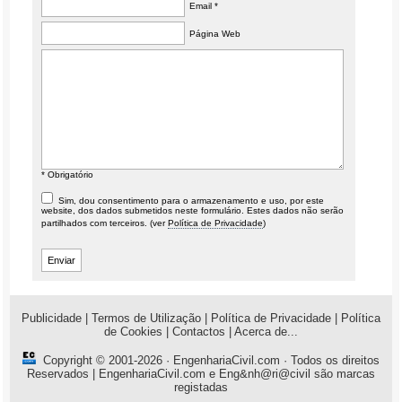
Email *
Página Web
* Obrigatório
Sim, dou consentimento para o armazenamento e uso, por este
website, dos dados submetidos neste formulário. Estes dados não serão
partilhados com terceiros. (ver
Política de Privacidade
)
Publicidade
|
Termos de Utilização
|
Política de Privacidade
|
Política
de Cookies
|
Contactos
|
Acerca de...
Copyright © 2001-2026 ·
EngenhariaCivil.com
· Todos os direitos
Reservados | EngenhariaCivil.com e Eng&nh@ri@civil são marcas
registadas