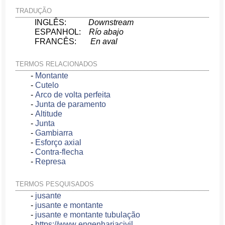
TRADUÇÃO
INGLÊS:
Downstream
ESPANHOL:
Río abajo
FRANCÊS:
En aval
TERMOS RELACIONADOS
-
Montante
-
Cutelo
-
Arco de volta perfeita
-
Junta de paramento
-
Altitude
-
Junta
-
Gambiarra
-
Esforço axial
-
Contra-flecha
-
Represa
TERMOS PESQUISADOS
-
jusante
-
jusante e montante
-
jusante e montante tubulação
-
https://www engenhariacivil