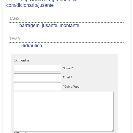
com/dicionario/jusante
TAGS
barragem
,
jusante
,
montante
TEMA
Hidráulica
Comentar
Nome *
Email *
Página Web