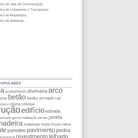
tico de Vias de Comunicação
tico de Urbanismo e Transportes
ico de Arquitetura
tico de Ambiente
POPULARES
da
arco
alvenaria
acabamento
betão
betão armado
cal
assa
coluna
colunas
rtura
rução
edifício
estrada
janela
fachada
gesso
habitação
inertes
madeira
muro
materiais
neve
metal
de
pavimento
pedra
paredes
telhado
revestimento
resistência