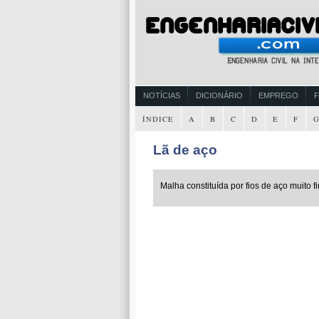
NOTÍCIAS
DICIONÁRIO
EMPREGO
ÍNDICE
A
B
C
D
E
F
Lã de aço
Malha constituída por fios de aço muito fi