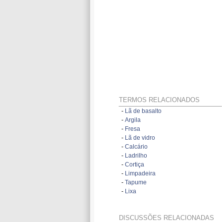
TERMOS RELACIONADOS
-
Lã de basalto
-
Argila
-
Fresa
-
Lã de vidro
-
Calcário
-
Ladrilho
-
Cortiça
-
Limpadeira
-
Tapume
-
Lixa
DISCUSSÕES RELACIONADAS