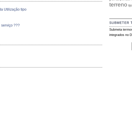
terreno
tij
a Utilização tipo
SUBMETER 
 serviço ???
Submeta termos
integrados no Di