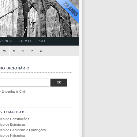
NKINGS
CURSO
PRO
W
X
Y
Z
#
NO DICIONÁRIO
Engenharia Civil.
S TEMÁTICOS
tico de Construções
tico de Estruturas
tico de Geotecnia e Fundações
ico de Hidráulica