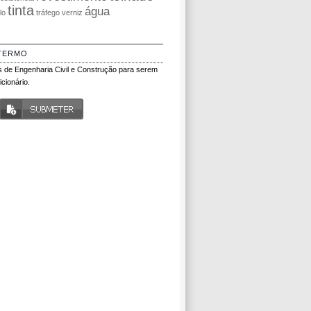
tinta
água
olo
tráfego
verniz
TERMO
 de Engenharia Civil e Construção para serem
cionário.