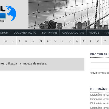
FÓRUM
DOCUMENTAÇÃO
SOFTWARE
CALCULADORAS
VÍDEOS
RA
G
H
I
J
K
L
M
N
O
P
Q
R
S
T
U
V
PROCURAR 
nos, utilizada na limpeza de metais.
4,078
termos de 
DICIONÁRIO
Dicionário temá
Dicionário temá
Dicionário temá
Dicionário temát