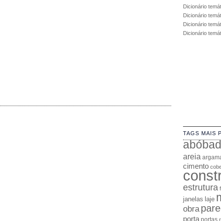
Dicionário temá
Dicionário temá
Dicionário temát
Dicionário temá
TAGS MAIS 
abóba
areia
argam
cimento
cobe
const
estrutura
janelas
laje
pare
obra
porta
portas