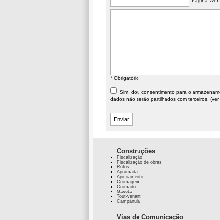
Página Web
* Obrigatório
Sim, dou consentimento para o armazenament
dados não serão partilhados com terceiros. (ver
Construções
Fiscalização
Fiscalização de obras
Rufos
Aprumada
Apicoamento
Cromagem
Cromado
Gaxeta
Tout-venant
Campânula
Vias de Comunicação