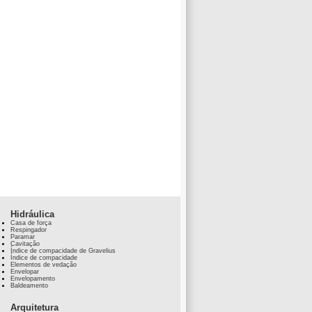
Hidráulica
Casa de força
Respingador
Paramar
Cavitação
Índice de compacidade de Gravelius
Índice de compacidade
Elementos de vedação
Envelopar
Envelopamento
Baldeamento
Arquitetura