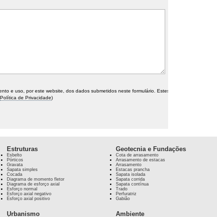
o e uso, por este website, dos dados submetidos neste formulário. Estes
Política de Privacidade
)
Estruturas
Geotecnia e Fundações
Esbelto
Cota de arrasamento
Pórticos
Arrasamento de estacas
Gravata
Arrasamento
Sapata simples
Estacas prancha
Cocada
Sapata isolada
Diagrama de momento fletor
Sapata corrida
Diagrama de esforço axial
Sapata contínua
Esforço normal
Trado
Esforço axial negativo
Perfuratriz
Esforço axial positivo
Gabião
Urbanismo
Ambiente