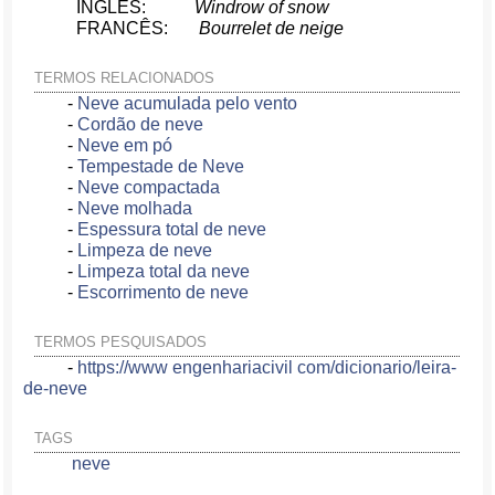
INGLÊS:
Windrow of snow
FRANCÊS:
Bourrelet de neige
TERMOS RELACIONADOS
-
Neve acumulada pelo vento
-
Cordão de neve
-
Neve em pó
-
Tempestade de Neve
-
Neve compactada
-
Neve molhada
-
Espessura total de neve
-
Limpeza de neve
-
Limpeza total da neve
-
Escorrimento de neve
TERMOS PESQUISADOS
-
https://www engenhariacivil com/dicionario/leira-
de-neve
TAGS
neve