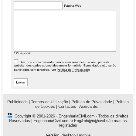
Página Web
* Obrigatório
Sim, dou consentimento para o armazenamento e uso, por este
website, dos dados submetidos neste formulário. Estes dados não serão
partilhados com terceiros. (ver
Política de Privacidade
)
Publicidade
|
Termos de Utilização
|
Política de Privacidade
|
Política
de Cookies
|
Contactos
|
Acerca de...
Copyright © 2001-2026 ·
EngenhariaCivil.com
· Todos os direitos
Reservados | EngenhariaCivil.com e Eng&nh@ri@civil são marcas
registadas
Versão:
desktop
|
mobile