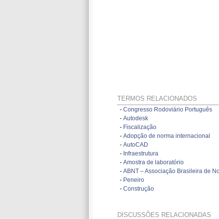
TERMOS RELACIONADOS
-
Congresso Rodoviário Português
-
Autodesk
-
Fiscalização
-
Adopção de norma internacional
-
AutoCAD
-
Infraestrutura
-
Amostra de laboratório
-
ABNT – Associação Brasileira de N
-
Peneiro
-
Construção
DISCUSSÕES RELACIONADAS