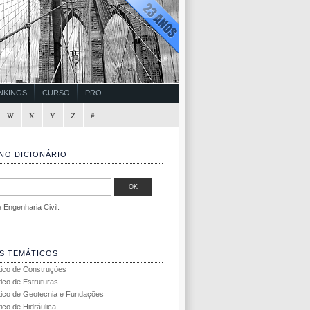
NKINGS
CURSO
PRO
W
X
Y
Z
#
NO DICIONÁRIO
Engenharia Civil.
S TEMÁTICOS
tico de Construções
tico de Estruturas
tico de Geotecnia e Fundações
ico de Hidráulica