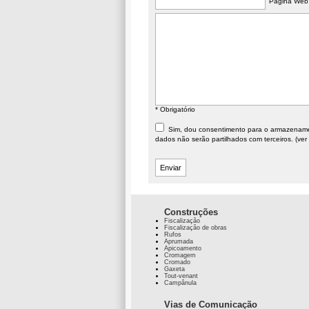
Página Web
* Obrigatório
Sim, dou consentimento para o armazenament
dados não serão partilhados com terceiros. (ver
Construções
Fiscalização
Fiscalização de obras
Rufos
Aprumada
Apicoamento
Cromagem
Cromado
Gaxeta
Tout-venant
Campânula
Vias de Comunicação