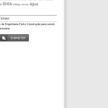
tinta
água
olo
tráfego
verniz
TERMO
 de Engenharia Civil e Construção para serem
cionário.