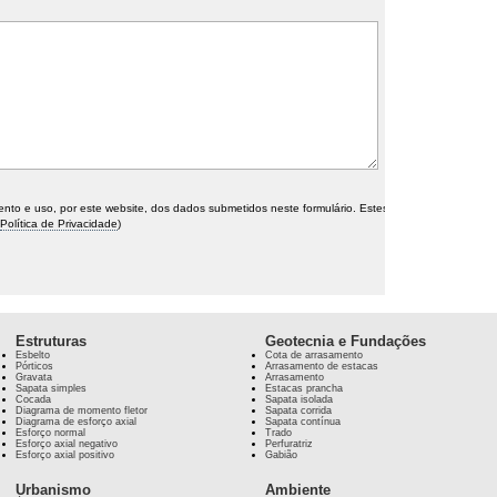
o e uso, por este website, dos dados submetidos neste formulário. Estes
Política de Privacidade
)
Estruturas
Geotecnia e Fundações
Esbelto
Cota de arrasamento
Pórticos
Arrasamento de estacas
Gravata
Arrasamento
Sapata simples
Estacas prancha
Cocada
Sapata isolada
Diagrama de momento fletor
Sapata corrida
Diagrama de esforço axial
Sapata contínua
Esforço normal
Trado
Esforço axial negativo
Perfuratriz
Esforço axial positivo
Gabião
Urbanismo
Ambiente