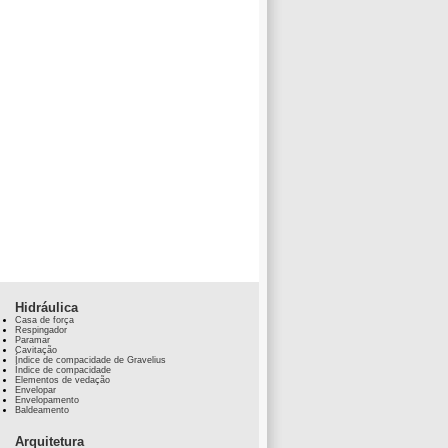
Hidráulica
Casa de força
Respingador
Paramar
Cavitação
Índice de compacidade de Gravelius
Índice de compacidade
Elementos de vedação
Envelopar
Envelopamento
Baldeamento
Arquitetura