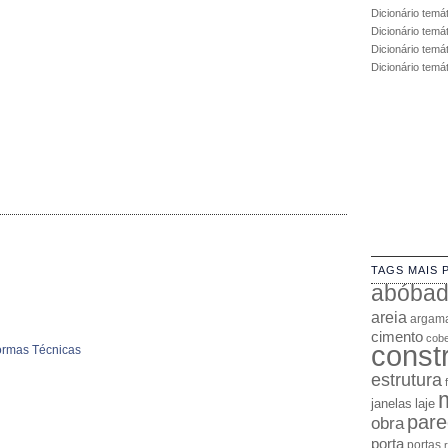
Dicionário temá
Dicionário temá
Dicionário temát
Dicionário temá
TAGS MAIS 
abóba
areia
argam
cimento
cobe
const
ormas Técnicas
estrutura
janelas
laje
pare
obra
porta
portas