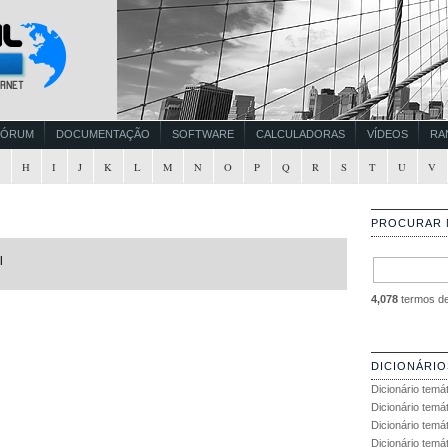
FÓRUM
DOCUMENTAÇÃO
SOFTWARE
CALCULADORAS
VÍDEOS
RA
G
H
I
J
K
L
M
N
O
P
Q
R
S
T
U
V
PROCURAR 
l
4,078
termos de 
DICIONÁRIO
Dicionário temá
Dicionário temá
Dicionário temá
Dicionário temát