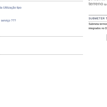
terreno
tij
a Utilização tipo
SUBMETER 
 serviço ???
Submeta termos
integrados no Di