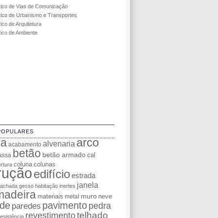
tico de Vias de Comunicação
tico de Urbanismo e Transportes
ico de Arquitetura
tico de Ambiente
POPULARES
da
arco
alvenaria
acabamento
betão
betão armado
cal
assa
coluna
colunas
rtura
rução
edifício
estrada
janela
fachada
gesso
habitação
inertes
madeira
muro
materiais
neve
metal
de
pavimento
pedra
paredes
telhado
revestimento
resistência