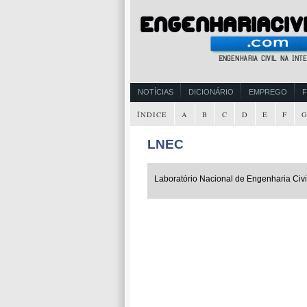
NOTÍCIAS
DICIONÁRIO
EMPREGO
ÍNDICE
A
B
C
D
E
F
LNEC
Laboratório Nacional de Engenharia Civi