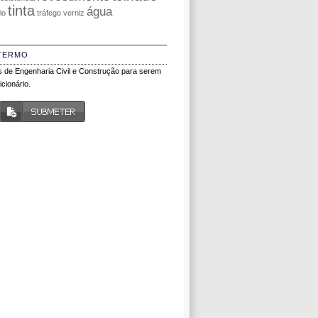
tinta
água
olo
tráfego
verniz
TERMO
 de Engenharia Civil e Construção para serem
cionário.