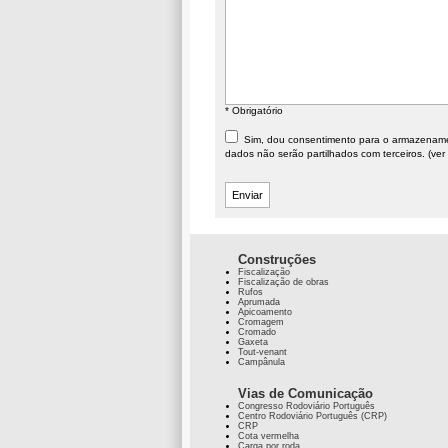
* Obrigatório
Sim, dou consentimento para o armazenament
dados não serão partilhados com terceiros. (ver
Construções
Fiscalização
Fiscalização de obras
Rufos
Aprumada
Apicoamento
Cromagem
Cromado
Gaxeta
Tout-venant
Campânula
Vias de Comunicação
Congresso Rodoviário Português
Centro Rodoviário Português (CRP)
CRP
Cota vermelha
Carga por roda