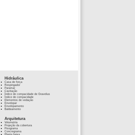
Hidráulica
Casa de força
Respingador
Paramar
Cavitação
Índice de compacidade de Gravelius
Índice de compacidade
Elementos de vedação
Envelopar
Envelopamento
Baldeamento
Arquitetura
Volumetria
Projeção da cobertura
Pisograma
Concregrama
Planta baixa