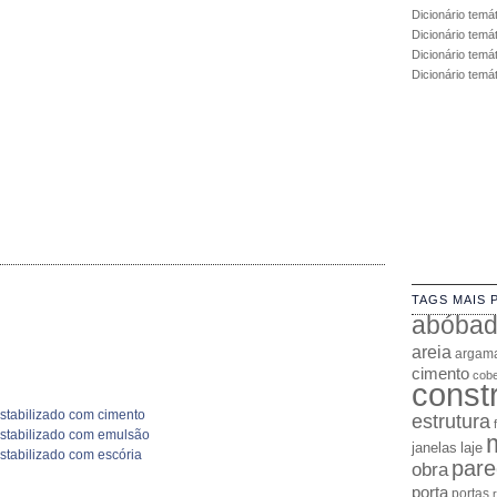
Dicionário temá
Dicionário temá
Dicionário temát
Dicionário temá
TAGS MAIS 
abóba
areia
argam
cimento
cobe
const
estabilizado com cimento
estrutura
estabilizado com emulsão
janelas
laje
stabilizado com escória
pare
obra
porta
portas