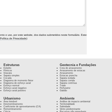
o e uso, por este website, dos dados submetidos neste formulário. Estes
Política de Privacidade
)
Estruturas
Geotecnia e Fundações
Esbelto
Cota de arrasamento
Pórticos
Arrasamento de estacas
Gravata
Arrasamento
Sapata simples
Estacas prancha
Cocada
Sapata isolada
Diagrama de momento fletor
Sapata corrida
Diagrama de esforço axial
Sapata contínua
Esforço normal
Trado
Esforço axial negativo
Perfuratriz
Esforço axial positivo
Gabião
Urbanismo
Ambiente
Área loteável
Análise de impacto ambiental
Desmembramento
Territorialidade
Coeficiente de aproveitamento (CA)
Salinidade
Remembramento
Vento predominante
Cércia
Recursos não renováveis