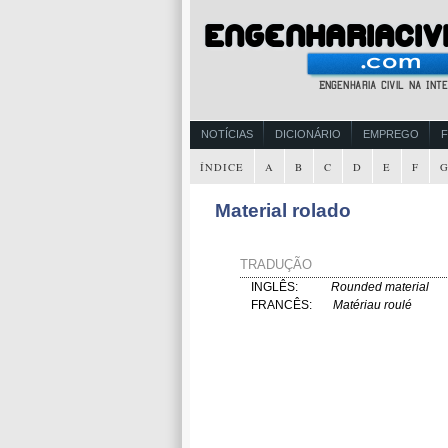
NOTÍCIAS
DICIONÁRIO
EMPREGO
ÍNDICE
A
B
C
D
E
F
Material rolado
TRADUÇÃO
INGLÊS:
Rounded material
FRANCÊS:
Matériau roulé