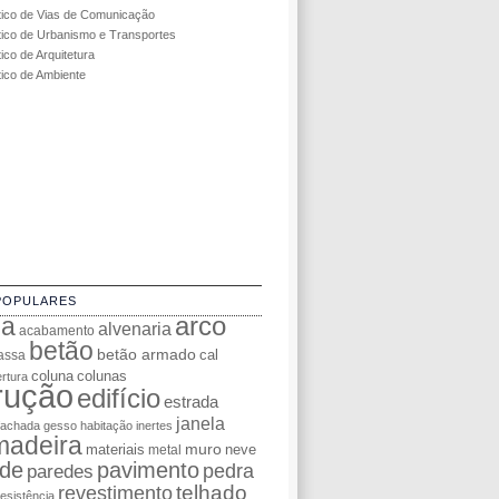
tico de Vias de Comunicação
tico de Urbanismo e Transportes
ico de Arquitetura
tico de Ambiente
POPULARES
da
arco
alvenaria
acabamento
betão
betão armado
cal
assa
coluna
colunas
rtura
rução
edifício
estrada
janela
fachada
gesso
habitação
inertes
madeira
muro
materiais
neve
metal
de
pavimento
pedra
paredes
telhado
revestimento
resistência