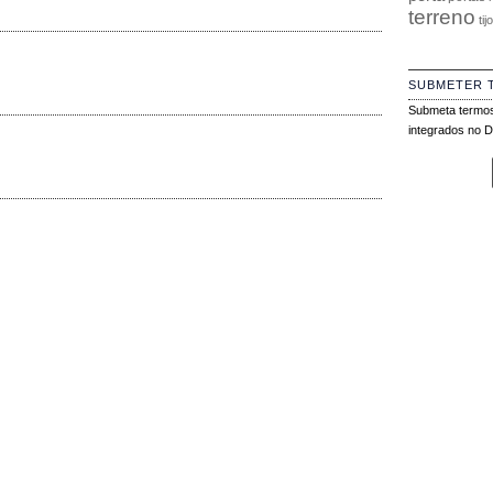
terreno
tij
SUBMETER 
Submeta termos
integrados no Di