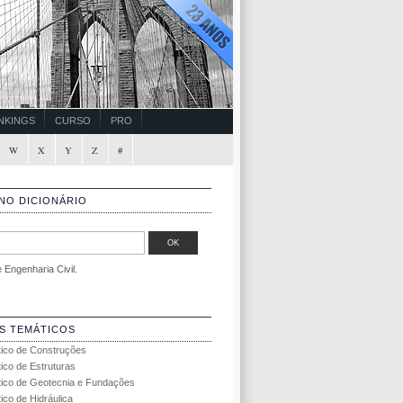
NKINGS
CURSO
PRO
W
X
Y
Z
#
NO DICIONÁRIO
Engenharia Civil.
S TEMÁTICOS
tico de Construções
tico de Estruturas
tico de Geotecnia e Fundações
ico de Hidráulica