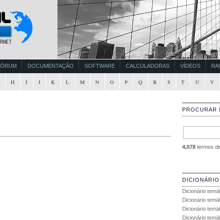
FÓRUM
DOCUMENTAÇÃO
SOFTWARE
CALCULADORAS
VÍDEOS
RA
G
H
I
J
K
L
M
N
O
P
Q
R
S
T
U
V
PROCURAR 
4,078
termos de 
DICIONÁRIO
Dicionário temá
Dicionário temá
Dicionário temá
Dicionário temát