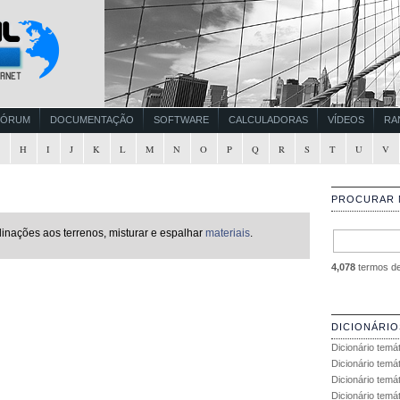
FÓRUM
DOCUMENTAÇÃO
SOFTWARE
CALCULADORAS
VÍDEOS
RA
G
H
I
J
K
L
M
N
O
P
Q
R
S
T
U
V
PROCURAR 
clinações aos terrenos, misturar e espalhar
materiais
.
4,078
termos de 
DICIONÁRIO
Dicionário temá
Dicionário temá
Dicionário temá
Dicionário temát