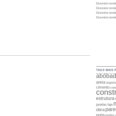
Dicionário temá
Dicionário temá
Dicionário temát
Dicionário temá
TAGS MAIS 
abóba
areia
argam
cimento
cobe
const
estrutura
janelas
laje
pare
obra
porta
portas