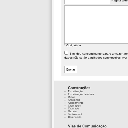
Página Web
* Obrigatório
Sim, dou consentimento para o armazenament
dados não serão partilhados com terceiros. (ver
Construções
Fiscalização
Fiscalização de obras
Rufos
Aprumada
Apicoamento
Cromagem
Cromado
Gaxeta
Tout-venant
Campânula
Vias de Comunicação