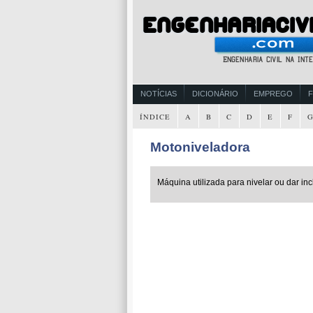
NOTÍCIAS
DICIONÁRIO
EMPREGO
ÍNDICE
A
B
C
D
E
F
Motoniveladora
Máquina utilizada para nivelar ou dar in