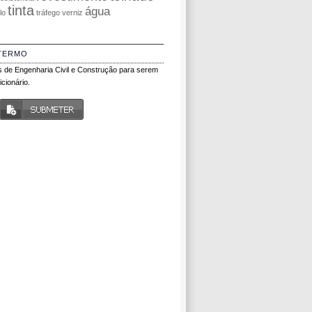
tinta
água
olo
tráfego
verniz
TERMO
 de Engenharia Civil e Construção para serem
cionário.