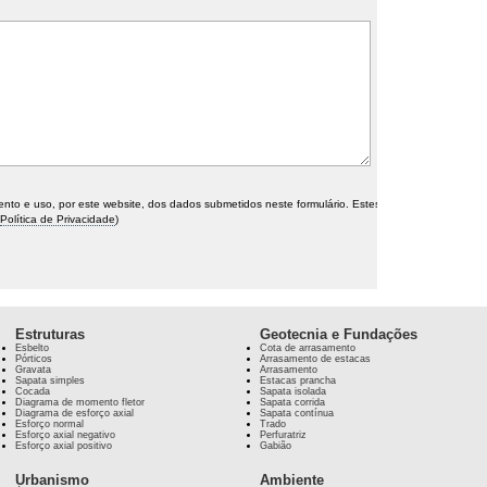
o e uso, por este website, dos dados submetidos neste formulário. Estes
Política de Privacidade
)
Estruturas
Geotecnia e Fundações
Esbelto
Cota de arrasamento
Pórticos
Arrasamento de estacas
Gravata
Arrasamento
Sapata simples
Estacas prancha
Cocada
Sapata isolada
Diagrama de momento fletor
Sapata corrida
Diagrama de esforço axial
Sapata contínua
Esforço normal
Trado
Esforço axial negativo
Perfuratriz
Esforço axial positivo
Gabião
Urbanismo
Ambiente