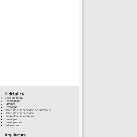
Hidráulica
Casa de força
Respingador
Paramar
Cavitação
Índice de compacidade de Gravelius
Índice de compacidade
Elementos de vedação
Envelopar
Envelopamento
Baldeamento
Arquitetura