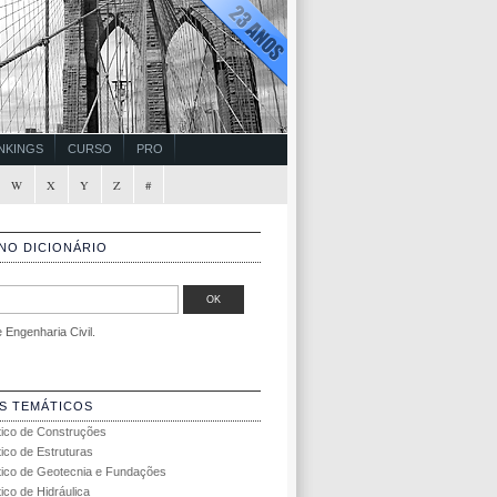
NKINGS
CURSO
PRO
W
X
Y
Z
#
NO DICIONÁRIO
Engenharia Civil.
S TEMÁTICOS
tico de Construções
tico de Estruturas
tico de Geotecnia e Fundações
ico de Hidráulica