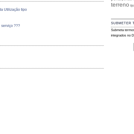
terreno
tij
a Utilização tipo
SUBMETER 
 serviço ???
Submeta termos
integrados no Di