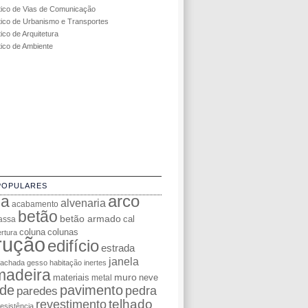
tico de Vias de Comunicação
tico de Urbanismo e Transportes
ico de Arquitetura
tico de Ambiente
POPULARES
da
arco
alvenaria
acabamento
betão
betão armado
cal
assa
coluna
colunas
rtura
rução
edifício
estrada
janela
fachada
gesso
habitação
inertes
madeira
muro
materiais
neve
metal
de
pavimento
pedra
paredes
telhado
revestimento
resistência