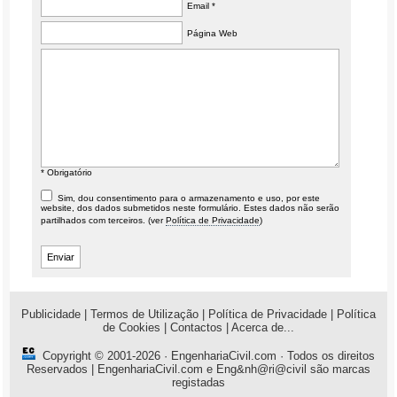
Email *
Página Web
* Obrigatório
Sim, dou consentimento para o armazenamento e uso, por este
website, dos dados submetidos neste formulário. Estes dados não serão
partilhados com terceiros. (ver
Política de Privacidade
)
Publicidade
|
Termos de Utilização
|
Política de Privacidade
|
Política
de Cookies
|
Contactos
|
Acerca de...
Copyright © 2001-2026 ·
EngenhariaCivil.com
· Todos os direitos
Reservados | EngenhariaCivil.com e Eng&nh@ri@civil são marcas
registadas