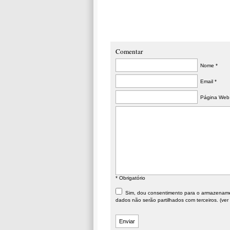
Comentar
Nome *
Email *
Página Web
* Obrigatório
Sim, dou consentimento para o armazenament
dados não serão partilhados com terceiros. (ver