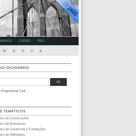
NKINGS
CURSO
PRO
W
X
Y
Z
#
NO DICIONÁRIO
Engenharia Civil.
S TEMÁTICOS
tico de Construções
tico de Estruturas
tico de Geotecnia e Fundações
ico de Hidráulica