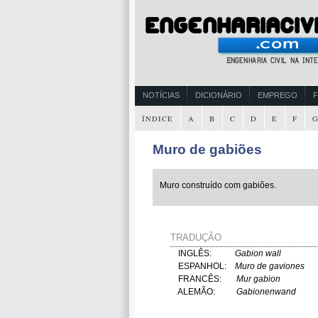
NOTÍCIAS
DICIONÁRIO
EMPREGO
ÍNDICE
A
B
C
D
E
F
Muro de gabiões
Muro construído com gabiões.
TRADUÇÃO
INGLÊS:
Gabion wall
ESPANHOL:
Muro de gaviones
FRANCÊS:
Mur gabion
ALEMÃO:
Gabionenwand