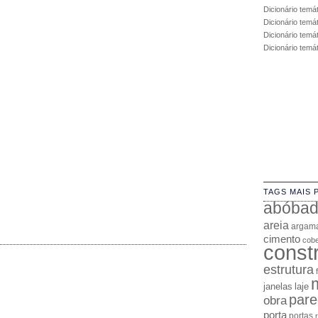
Dicionário temá
Dicionário temá
Dicionário temát
Dicionário temá
TAGS MAIS 
abóba
areia
argam
cimento
cobe
const
estrutura
janelas
laje
pare
obra
porta
portas