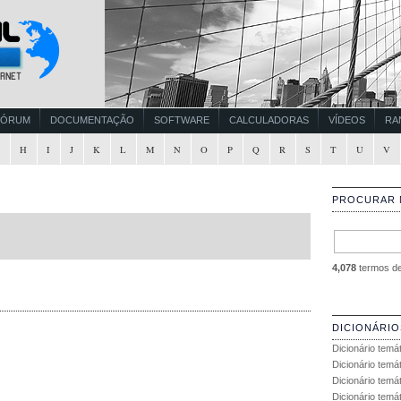
FÓRUM
DOCUMENTAÇÃO
SOFTWARE
CALCULADORAS
VÍDEOS
RA
G
H
I
J
K
L
M
N
O
P
Q
R
S
T
U
V
PROCURAR 
4,078
termos de 
DICIONÁRIO
Dicionário temá
Dicionário temá
Dicionário temá
Dicionário temát