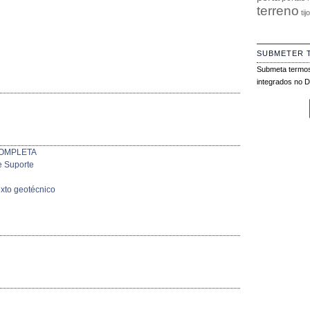
terreno
tij
SUBMETER 
Submeta termos
integrados no Di
 COMPLETA
 Suporte
exto geotécnico