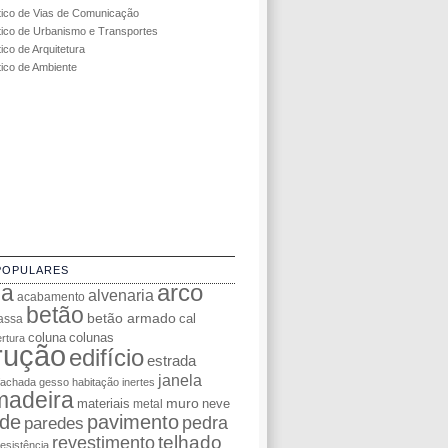
tico de Vias de Comunicação
tico de Urbanismo e Transportes
ico de Arquitetura
tico de Ambiente
POPULARES
da
arco
alvenaria
acabamento
betão
betão armado
cal
assa
coluna
colunas
rtura
rução
edifício
estrada
janela
fachada
gesso
habitação
inertes
madeira
muro
materiais
neve
metal
de
pavimento
pedra
paredes
telhado
revestimento
resistência