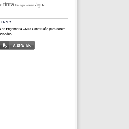
tinta
água
olo
tráfego
verniz
TERMO
 de Engenharia Civil e Construção para serem
cionário.