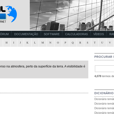
FÓRUM
DOCUMENTAÇÃO
SOFTWARE
CALCULADORAS
VÍDEOS
RA
G
H
I
J
K
L
M
N
O
P
Q
R
S
T
U
V
PROCURAR 
o na atmosfera, perto da superfície da terra. A visibilidade é
4,078
termos de 
DICIONÁRIO
Dicionário temá
Dicionário temá
Dicionário temá
Dicionário temát