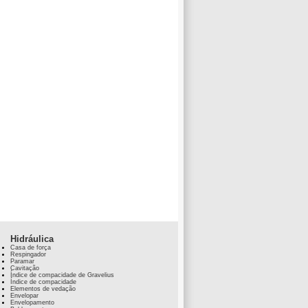
Hidráulica
Casa de força
Respingador
Paramar
Cavitação
Índice de compacidade de Gravelius
Índice de compacidade
Elementos de vedação
Envelopar
Envelopamento