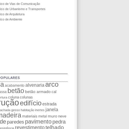
tico de Vias de Comunicação
tico de Urbanismo e Transportes
ico de Arquitetura
tico de Ambiente
POPULARES
da
arco
alvenaria
acabamento
betão
betão armado
cal
assa
coluna
colunas
rtura
rução
edifício
estrada
janela
fachada
gesso
habitação
inertes
madeira
muro
materiais
neve
metal
de
pavimento
pedra
paredes
telhado
revestimento
resistência