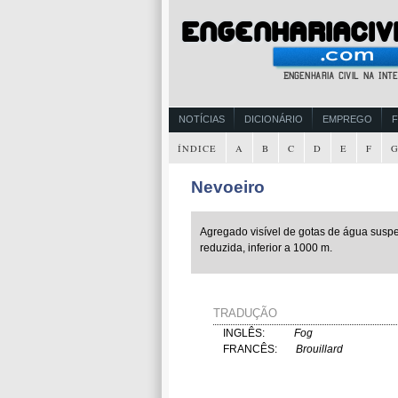
NOTÍCIAS
DICIONÁRIO
EMPREGO
ÍNDICE
A
B
C
D
E
F
Nevoeiro
Agregado visível de gotas de água suspens
reduzida, inferior a 1000 m.
TRADUÇÃO
INGLÊS:
Fog
FRANCÊS:
Brouillard