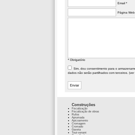
Email *
Página Web
* Obrigatório
Sim, dou consentimento para o armazenament
dados não serão partilhados com terceiros. (ver
Construções
Fiscalização
Fiscalização de obras
Rufos
Aprumada
Apicoamento
Cromagem
Cromado
Gaxeta
Tout-venant