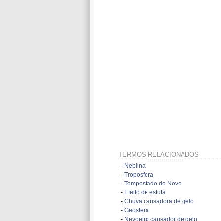
TERMOS RELACIONADOS
-
Neblina
-
Troposfera
-
Tempestade de Neve
-
Efeito de estufa
-
Chuva causadora de gelo
-
Geosfera
-
Nevoeiro causador de gelo