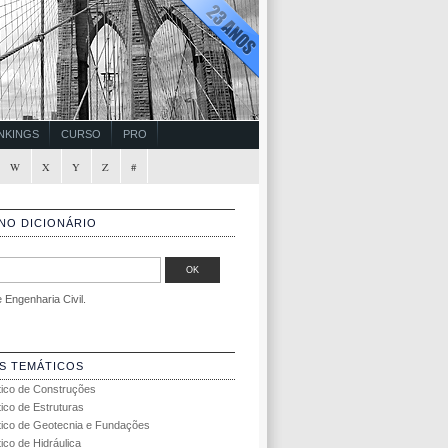
NKINGS
CURSO
PRO
W
X
Y
Z
#
NO DICIONÁRIO
Engenharia Civil.
S TEMÁTICOS
tico de Construções
tico de Estruturas
tico de Geotecnia e Fundações
ico de Hidráulica