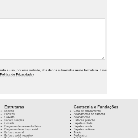
o e uso, por este website, dos dados submetidos neste formulário. Estes
Política de Privacidade
)
Estruturas
Geotecnia e Fundações
Esbelto
Cota de arrasamento
Pórticos
Arrasamento de estacas
Gravata
Arrasamento
Sapata simples
Estacas prancha
Cocada
Sapata isolada
Diagrama de momento fletor
Sapata corrida
Diagrama de esforço axial
Sapata contínua
Esforço normal
Trado
Esforço axial negativo
Perfuratriz