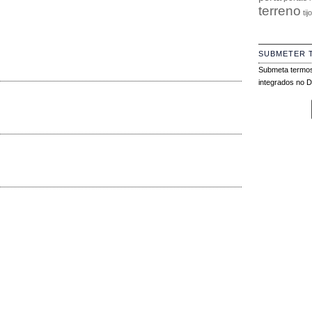
terreno
tij
SUBMETER 
Submeta termos
integrados no Di