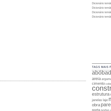
Dicionário temá
Dicionário temá
Dicionário temát
Dicionário temá
TAGS MAIS 
abóba
areia
argam
cimento
cobe
const
estrutura
janelas
laje
pare
obra
porta
portas