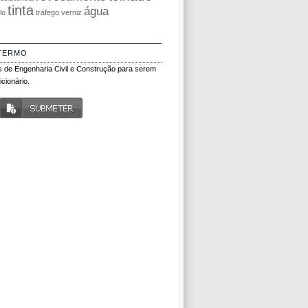
tinta
água
olo
tráfego
verniz
TERMO
 de Engenharia Civil e Construção para serem
cionário.