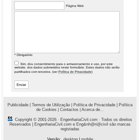
Página Web
* Obrigatório
Sim, dou consentimento para o armazenamento e uso, por este
website, dos dados submetidos neste formulário. Estes dados não serão
partilhados com terceiros. (ver
Política de Privacidade
)
Publicidade
|
Termos de Utilização
|
Política de Privacidade
|
Política
de Cookies
|
Contactos
|
Acerca de...
Copyright © 2001-2026 ·
EngenhariaCivil.com
· Todos os direitos
Reservados | EngenhariaCivil.com e Eng&nh@ri@civil são marcas
registadas
Versão:
desktop
|
mobile