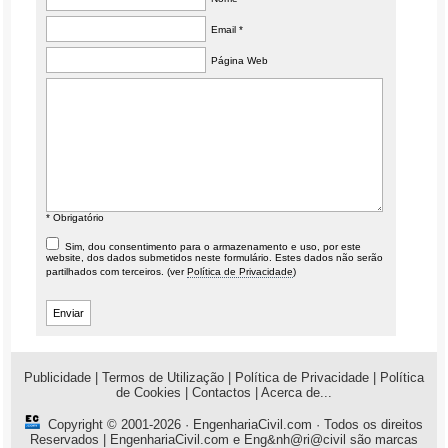
Email *
Página Web
* Obrigatório
Sim, dou consentimento para o armazenamento e uso, por este
website, dos dados submetidos neste formulário. Estes dados não serão
partilhados com terceiros. (ver
Política de Privacidade
)
Publicidade
|
Termos de Utilização
|
Política de Privacidade
|
Política
de Cookies
|
Contactos
|
Acerca de...
Copyright © 2001-2026 ·
EngenhariaCivil.com
· Todos os direitos
Reservados | EngenhariaCivil.com e Eng&nh@ri@civil são marcas