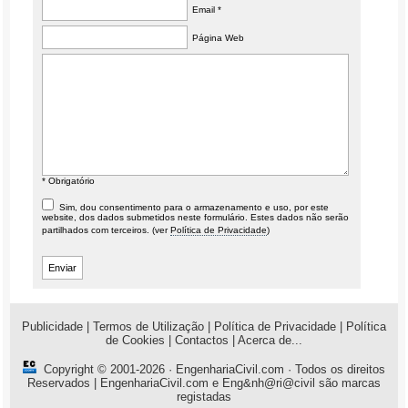
Email *
Página Web
* Obrigatório
Sim, dou consentimento para o armazenamento e uso, por este
website, dos dados submetidos neste formulário. Estes dados não serão
partilhados com terceiros. (ver
Política de Privacidade
)
Publicidade
|
Termos de Utilização
|
Política de Privacidade
|
Política
de Cookies
|
Contactos
|
Acerca de...
Copyright © 2001-2026 ·
EngenhariaCivil.com
· Todos os direitos
Reservados | EngenhariaCivil.com e Eng&nh@ri@civil são marcas
registadas