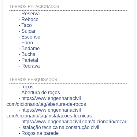
TERMOS RELACIONADOS
-
Reserva
-
Reboco
-
Taco
-
Sulcar
-
Esconso
-
Forro
-
Bedame
-
Bucha
-
Parietal
-
Recrava
TERMOS PESQUISADOS
-
roços
-
Abertura de roços
-
https://www engenhariacivil
com/dicionario/tag/abertura-de-rocos
-
https://www engenhariacivil
com/dicionario/tag/instalacoes-tecnicas
-
https://www engenhariacivil com/dicionario/rocar
-
istalação tecnica na construçáo civil
-
Roços na parede