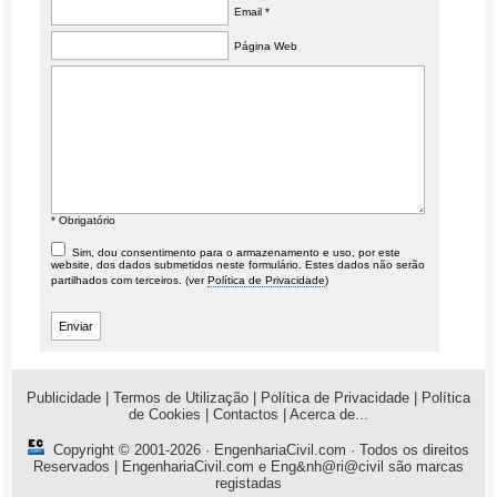
Email *
Página Web
* Obrigatório
Sim, dou consentimento para o armazenamento e uso, por este
website, dos dados submetidos neste formulário. Estes dados não serão
partilhados com terceiros. (ver
Política de Privacidade
)
Publicidade
|
Termos de Utilização
|
Política de Privacidade
|
Política
de Cookies
|
Contactos
|
Acerca de...
Copyright © 2001-2026 ·
EngenhariaCivil.com
· Todos os direitos
Reservados | EngenhariaCivil.com e Eng&nh@ri@civil são marcas
registadas