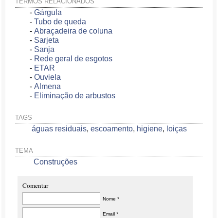
TERMOS RELACIONADOS
-
Gárgula
-
Tubo de queda
-
Abraçadeira de coluna
-
Sarjeta
-
Sanja
-
Rede geral de esgotos
-
ETAR
-
Ouviela
-
Almena
-
Eliminação de arbustos
TAGS
águas residuais
,
escoamento
,
higiene
,
loiças
TEMA
Construções
Comentar
Nome *
Email *