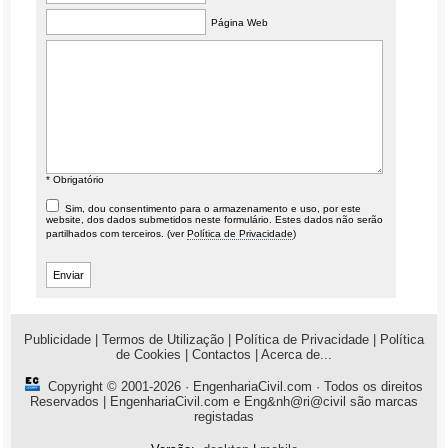
Página Web
* Obrigatório
Sim, dou consentimento para o armazenamento e uso, por este
website, dos dados submetidos neste formulário. Estes dados não serão
partilhados com terceiros. (ver
Política de Privacidade
)
Publicidade
|
Termos de Utilização
|
Política de Privacidade
|
Política
de Cookies
|
Contactos
|
Acerca de...
Copyright © 2001-2026 ·
EngenhariaCivil.com
· Todos os direitos
Reservados | EngenhariaCivil.com e Eng&nh@ri@civil são marcas
registadas