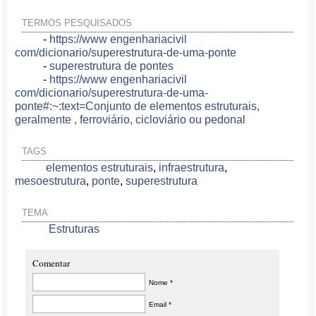
TERMOS PESQUISADOS
-
https://www engenhariacivil
com/dicionario/superestrutura-de-uma-ponte
-
superestrutura de pontes
-
https://www engenhariacivil
com/dicionario/superestrutura-de-uma-
ponte#:~:text=Conjunto de elementos estruturais,
geralmente , ferroviário, cicloviário ou pedonal
TAGS
elementos estruturais
,
infraestrutura
,
mesoestrutura
,
ponte
,
superestrutura
TEMA
Estruturas
Comentar
Nome *
Email *