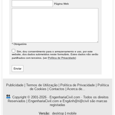
Página Web
* Obrigatório
Sim, dou consentimento para o armazenamento e uso, por este
website, dos dados submetidos neste formulário. Estes dados não serão
partilhados com terceiros. (ver
Política de Privacidade
)
Publicidade
|
Termos de Utilização
|
Política de Privacidade
|
Política
de Cookies
|
Contactos
|
Acerca de...
Copyright © 2001-2026 ·
EngenhariaCivil.com
· Todos os direitos
Reservados | EngenhariaCivil.com e Eng&nh@ri@civil são marcas
registadas
Versão:
desktop
|
mobile