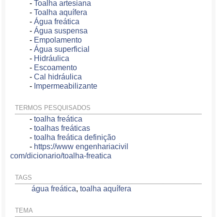
-
Toalha artesiana
-
Toalha aquífera
-
Água freática
-
Água suspensa
-
Empolamento
-
Água superficial
-
Hidráulica
-
Escoamento
-
Cal hidráulica
-
Impermeabilizante
TERMOS PESQUISADOS
-
toalha freática
-
toalhas freáticas
-
toalha freática definição
-
https://www engenhariacivil
com/dicionario/toalha-freatica
TAGS
água freática
,
toalha aquífera
TEMA