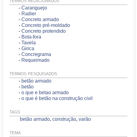
TERMOS RELACIONADOS
-
Caranguejo
-
Radier
-
Concreto armado
-
Concreto pré-moldado
-
Concreto protendido
-
Bota-fora
-
Tavela
-
Girica
-
Concregrama
-
Requeimado
TERMOS PESQUISADOS
-
betão armado
-
betão
-
o que e betao armado
-
o que é betão na construção civil
TAGS
betão armado
,
construção
,
varão
TEMA