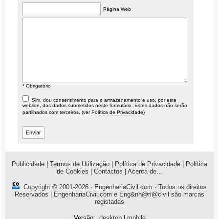
Página Web
* Obrigatório
Sim, dou consentimento para o armazenamento e uso, por este
website, dos dados submetidos neste formulário. Estes dados não serão
partilhados com terceiros. (ver
Política de Privacidade
)
Publicidade
|
Termos de Utilização
|
Política de Privacidade
|
Política
de Cookies
|
Contactos
|
Acerca de...
Copyright © 2001-2026 ·
EngenhariaCivil.com
· Todos os direitos
Reservados | EngenhariaCivil.com e Eng&nh@ri@civil são marcas
registadas
Versão:
desktop
|
mobile