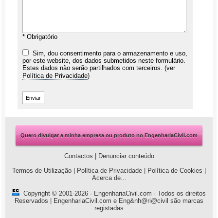
* Obrigatório
Sim, dou consentimento para o armazenamento e uso,
por este website, dos dados submetidos neste formulário.
Estes dados não serão partilhados com terceiros. (ver
Política de Privacidade
)
Quero divulgar a minha empresa ou produto no EngenhariaCivil.com
Contactos
|
Denunciar conteúdo
Termos de Utilização
|
Política de Privacidade
|
Política de Cookies
|
Acerca de...
Copyright © 2001-2026 ·
EngenhariaCivil.com
· Todos os direitos
Reservados | EngenhariaCivil.com e Eng&nh@ri@civil são marcas
registadas