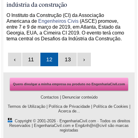
indústria da construção
O Instituto da Construção (CI) da Associação
Americana de
Engenheiros Civis
(ASCE) promove,
entre 7 e 9 de março de 2019, em Atlanta, Estado da
Georgia, EUA, a Cimeira CI 2019. O evento terá como
tema central os Desafios da Indústria da Construção.
‹
11
12
13
›
Quero divulgar a minha empresa ou produto no EngenhariaCivil.com
Contactos
|
Denunciar conteúdo
Termos de Utilização
|
Política de Privacidade
|
Política de Cookies
|
Acerca de...
Copyright © 2001-2026 ·
EngenhariaCivil.com
· Todos os direitos
Reservados | EngenhariaCivil.com e Eng&nh@ri@civil são marcas
registadas