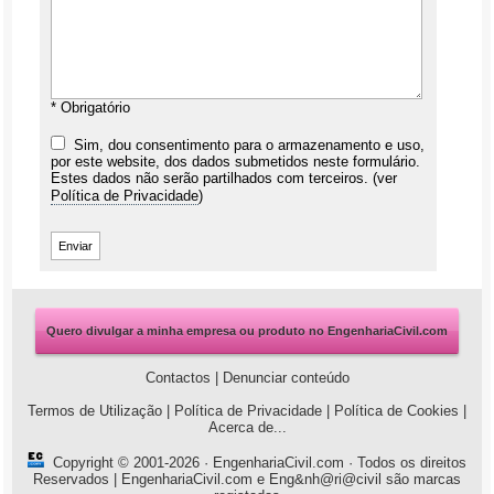
* Obrigatório
Sim, dou consentimento para o armazenamento e uso,
por este website, dos dados submetidos neste formulário.
Estes dados não serão partilhados com terceiros. (ver
Política de Privacidade
)
Quero divulgar a minha empresa ou produto no EngenhariaCivil.com
Contactos
|
Denunciar conteúdo
Termos de Utilização
|
Política de Privacidade
|
Política de Cookies
|
Acerca de...
Copyright © 2001-2026 ·
EngenhariaCivil.com
· Todos os direitos
Reservados | EngenhariaCivil.com e Eng&nh@ri@civil são marcas