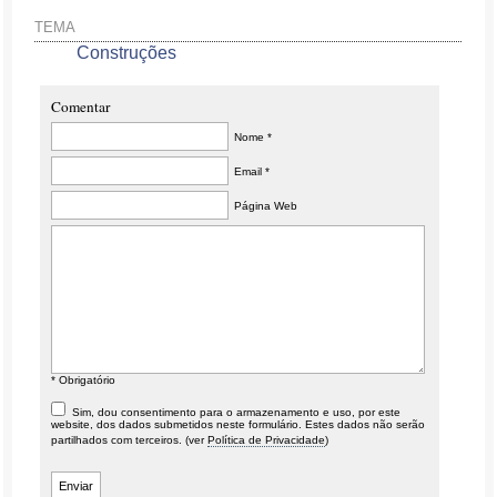
TEMA
Construções
Comentar
Nome *
Email *
Página Web
* Obrigatório
Sim, dou consentimento para o armazenamento e uso, por este
website, dos dados submetidos neste formulário. Estes dados não serão
partilhados com terceiros. (ver
Política de Privacidade
)