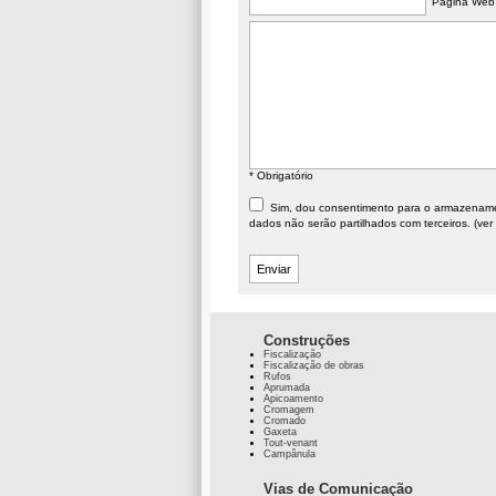
Página Web
* Obrigatório
Sim, dou consentimento para o armazenament
dados não serão partilhados com terceiros. (ver
Construções
Fiscalização
Fiscalização de obras
Rufos
Aprumada
Apicoamento
Cromagem
Cromado
Gaxeta
Tout-venant
Campânula
Vias de Comunicação