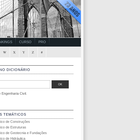
NKINGS
CURSO
PRO
W
X
Y
Z
#
NO DICIONÁRIO
Engenharia Civil.
S TEMÁTICOS
tico de Construções
tico de Estruturas
tico de Geotecnia e Fundações
ico de Hidráulica