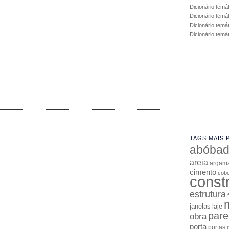
Dicionário temá
Dicionário temá
Dicionário temát
Dicionário temá
TAGS MAIS 
abóba
areia
argam
cimento
cobe
const
estrutura
janelas
laje
pare
obra
porta
portas