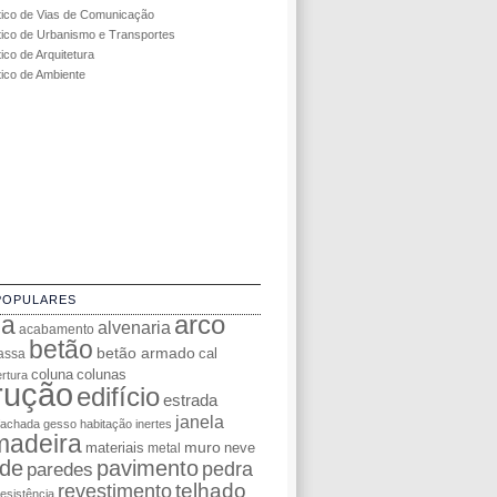
tico de Vias de Comunicação
tico de Urbanismo e Transportes
ico de Arquitetura
tico de Ambiente
POPULARES
da
arco
alvenaria
acabamento
betão
betão armado
cal
assa
coluna
colunas
rtura
rução
edifício
estrada
janela
fachada
gesso
habitação
inertes
madeira
muro
materiais
neve
metal
de
pavimento
pedra
paredes
telhado
revestimento
resistência