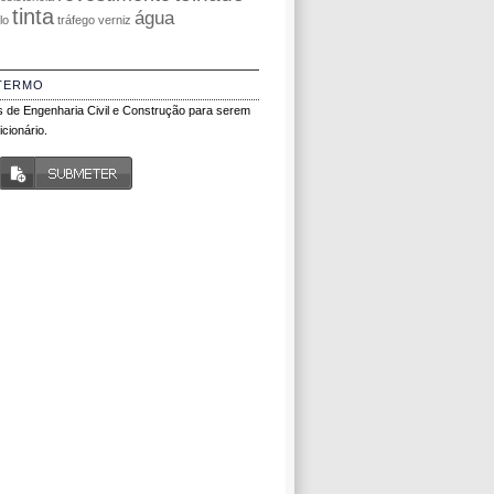
tinta
água
olo
tráfego
verniz
TERMO
 de Engenharia Civil e Construção para serem
cionário.