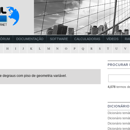
FÓRUM
DOCUMENTAÇÃO
SOFTWARE
CALCULADORAS
VÍDEOS
RA
G
H
I
J
K
L
M
N
O
P
Q
R
S
T
U
V
PROCURAR 
e degraus com piso de geometria variável.
4,078
termos de 
DICIONÁRIO
Dicionário temá
Dicionário temá
Dicionário temá
Dicionário temát