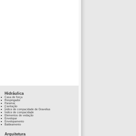
Hidráulica
Casa de força
Respingador
Paramar
Cavitação
Índice de compacidade de Gravelius
Índice de compacidade
Elementos de vedação
Envelopar
Envelopamento
Baldeamento
Arquitetura