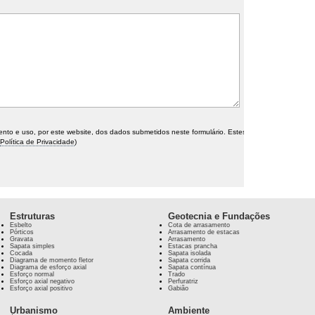
o e uso, por este website, dos dados submetidos neste formulário. Estes
Política de Privacidade
)
Estruturas
Geotecnia e Fundações
Esbelto
Cota de arrasamento
Pórticos
Arrasamento de estacas
Gravata
Arrasamento
Sapata simples
Estacas prancha
Cocada
Sapata isolada
Diagrama de momento fletor
Sapata corrida
Diagrama de esforço axial
Sapata contínua
Esforço normal
Trado
Esforço axial negativo
Perfuratriz
Esforço axial positivo
Gabião
Urbanismo
Ambiente