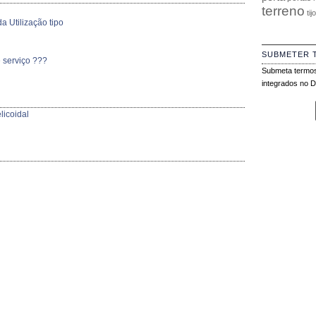
terreno
tij
a Utilização tipo
SUBMETER 
 serviço ???
Submeta termos
integrados no Di
licoidal