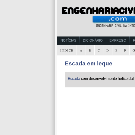
NOTÍCIAS
DICIONÁRIO
EMPREGO
ÍNDICE
A
B
C
D
E
F
Escada em leque
Escada
com desenvolvimento helicoidal 