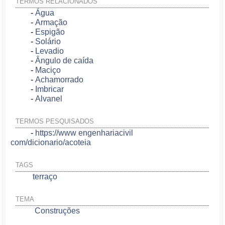
TERMOS RELACIONADOS
-
Água
-
Armação
-
Espigão
-
Solário
-
Levadio
-
Ângulo de caída
-
Maciço
-
Achamorrado
-
Imbricar
-
Alvanel
TERMOS PESQUISADOS
-
https://www engenhariacivil
com/dicionario/acoteia
TAGS
terraço
TEMA
Construções