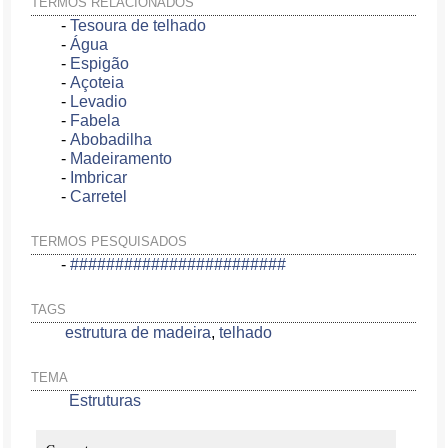
TERMOS RELACIONADOS
-
Tesoura de telhado
-
Água
-
Espigão
-
Açoteia
-
Levadio
-
Fabela
-
Abobadilha
-
Madeiramento
-
Imbricar
-
Carretel
TERMOS PESQUISADOS
-
########################
TAGS
estrutura de madeira
,
telhado
TEMA
Estruturas