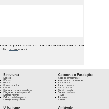
o e uso, por este website, dos dados submetidos neste formulário. Estes
Política de Privacidade
)
Estruturas
Geotecnia e Fundações
Esbelto
Cota de arrasamento
Pórticos
Arrasamento de estacas
Gravata
Arrasamento
Sapata simples
Estacas prancha
Cocada
Sapata isolada
Diagrama de momento fletor
Sapata corrida
Diagrama de esforço axial
Sapata contínua
Esforço normal
Trado
Esforço axial negativo
Perfuratriz
Esforço axial positivo
Gabião
Urbanismo
Ambiente