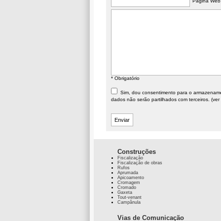
Página Web
* Obrigatório
Sim, dou consentimento para o armazenament
dados não serão partilhados com terceiros. (ver
Construções
Fiscalização
Fiscalização de obras
Rufos
Aprumada
Apicoamento
Cromagem
Cromado
Gaxeta
Tout-venant
Campânula
Vias de Comunicação