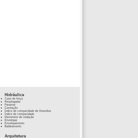
Hidráulica
Casa de força
Respingador
Paramar
Cavitação
Índice de compacidade de Gravelius
Índice de compacidade
Elementos de vedação
Envelopar
Envelopamento
Baldeamento
Arquitetura