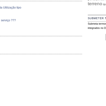
terreno
tij
a Utilização tipo
SUBMETER 
 serviço ???
Submeta termos
integrados no Di