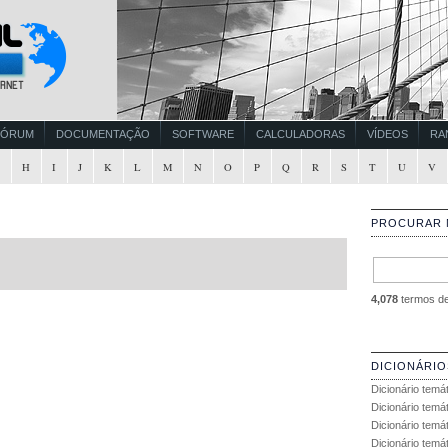
FÓRUM
DOCUMENTAÇÃO
SOFTWARE
CALCULADORAS
VÍDEOS
RA
G
H
I
J
K
L
M
N
O
P
Q
R
S
T
U
V
PROCURAR 
4,078
termos de 
DICIONÁRIO
Dicionário temá
Dicionário temá
Dicionário temá
Dicionário temát