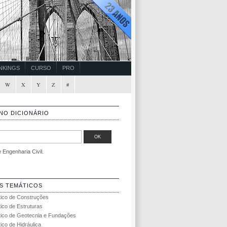
NKINGS
CURSO
PRO
W
X
Y
Z
#
NO DICIONÁRIO
Engenharia Civil.
S TEMÁTICOS
tico de Construções
tico de Estruturas
tico de Geotecnia e Fundações
ico de Hidráulica