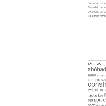
Dicionário temá
Dicionário temá
Dicionário temát
Dicionário temá
TAGS MAIS 
abóba
areia
argam
cimento
cobe
const
estrutura
janelas
laje
pare
obra
porta
portas