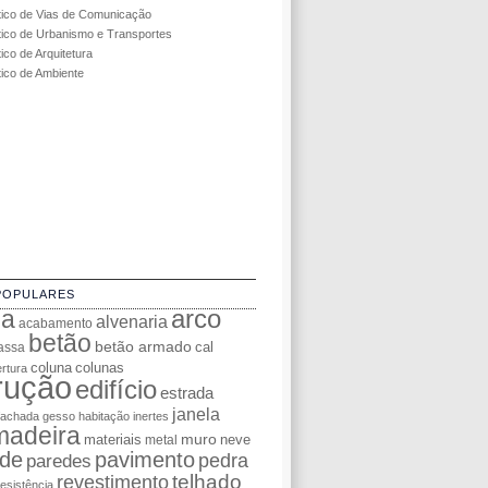
tico de Vias de Comunicação
tico de Urbanismo e Transportes
ico de Arquitetura
tico de Ambiente
POPULARES
da
arco
alvenaria
acabamento
betão
betão armado
cal
assa
coluna
colunas
rtura
rução
edifício
estrada
janela
fachada
gesso
habitação
inertes
madeira
muro
materiais
neve
metal
de
pavimento
pedra
paredes
telhado
revestimento
resistência