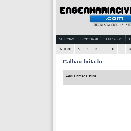
NOTÍCIAS
DICIONÁRIO
EMPREGO
ÍNDICE
A
B
C
D
E
F
Calhau britado
Pedra britada; brita.