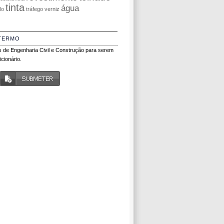
tinta
água
olo
tráfego
verniz
TERMO
 de Engenharia Civil e Construção para serem
cionário.