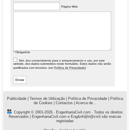
Página Web
* Obrigatório
Sim, dou consentimento para o armazenamento e uso, por este
website, dos dados submetidos neste formulário. Estes dados não serão
partilhados com terceiros. (ver
Política de Privacidade
)
Publicidade
|
Termos de Utilização
|
Política de Privacidade
|
Política
de Cookies
|
Contactos
|
Acerca de...
Copyright © 2001-2026 ·
EngenhariaCivil.com
· Todos os direitos
Reservados | EngenhariaCivil.com e Eng&nh@ri@civil são marcas
registadas