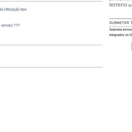
terreno
tij
a Utilização tipo
SUBMETER 
 serviço ???
Submeta termos
integrados no Di