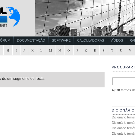
FÓRUM
DOCUMENTAÇÃO
SOFTWARE
CALCULADORAS
VÍDEOS
RA
G
H
I
J
K
L
M
N
O
P
Q
R
S
T
U
V
PROCURAR 
o de um segmento de recta.
4,078
termos de 
DICIONÁRIO
Dicionário temá
Dicionário temá
Dicionário temá
Dicionário temát