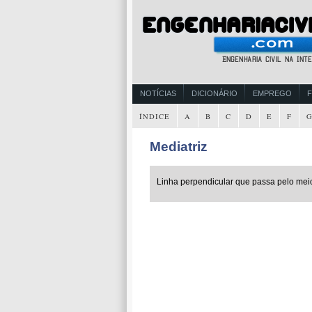
NOTÍCIAS
DICIONÁRIO
EMPREGO
ÍNDICE
A
B
C
D
E
F
Mediatriz
Linha perpendicular que passa pelo mei