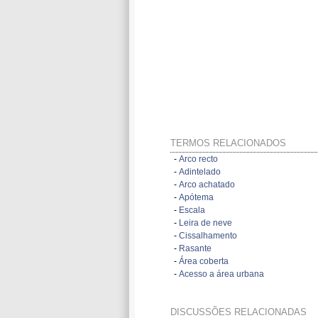
TERMOS RELACIONADOS
-
Arco recto
-
Adintelado
-
Arco achatado
-
Apótema
-
Escala
-
Leira de neve
-
Cissalhamento
-
Rasante
-
Área coberta
-
Acesso a área urbana
DISCUSSÕES RELACIONADAS