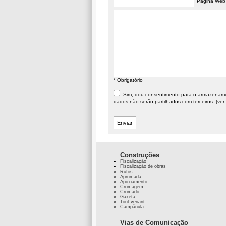
Página Web
* Obrigatório
Sim, dou consentimento para o armazenament
dados não serão partilhados com terceiros. (ver
Construções
Fiscalização
Fiscalização de obras
Rufos
Aprumada
Apicoamento
Cromagem
Cromado
Gaxeta
Tout-venant
Campânula
Vias de Comunicação