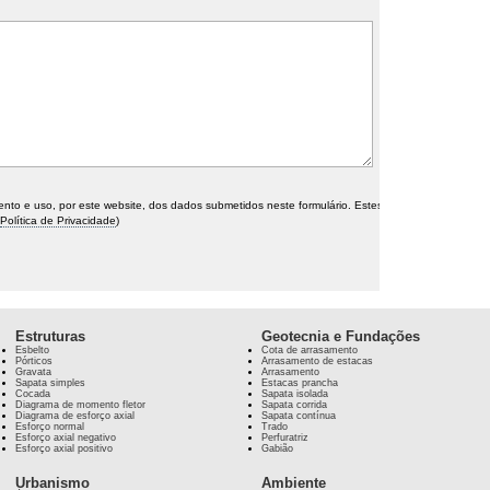
o e uso, por este website, dos dados submetidos neste formulário. Estes
Política de Privacidade
)
Estruturas
Geotecnia e Fundações
Esbelto
Cota de arrasamento
Pórticos
Arrasamento de estacas
Gravata
Arrasamento
Sapata simples
Estacas prancha
Cocada
Sapata isolada
Diagrama de momento fletor
Sapata corrida
Diagrama de esforço axial
Sapata contínua
Esforço normal
Trado
Esforço axial negativo
Perfuratriz
Esforço axial positivo
Gabião
Urbanismo
Ambiente