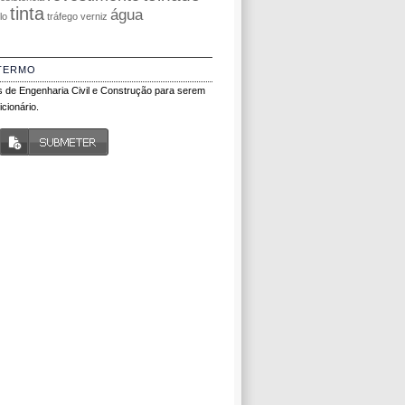
tinta
água
olo
tráfego
verniz
TERMO
 de Engenharia Civil e Construção para serem
cionário.