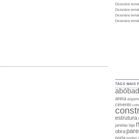
Dicionário temá
Dicionário temá
Dicionário temát
Dicionário temá
TAGS MAIS 
abóba
areia
argam
cimento
cobe
const
estrutura
janelas
laje
pare
obra
porta
portas