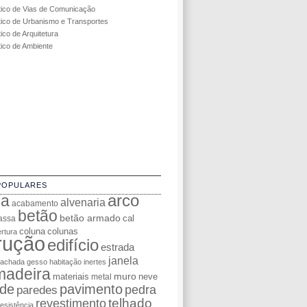
tico de Vias de Comunicação
tico de Urbanismo e Transportes
ico de Arquitetura
tico de Ambiente
POPULARES
da
arco
alvenaria
acabamento
betão
betão armado
cal
assa
coluna
colunas
rtura
rução
edifício
estrada
janela
fachada
gesso
habitação
inertes
madeira
muro
materiais
neve
metal
de
pavimento
pedra
paredes
telhado
revestimento
resistência