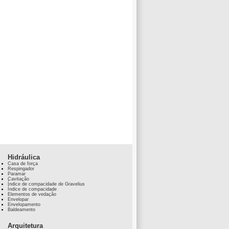
Hidráulica
Casa de força
Respingador
Paramar
Cavitação
Índice de compacidade de Gravelius
Índice de compacidade
Elementos de vedação
Envelopar
Envelopamento
Baldeamento
Arquitetura