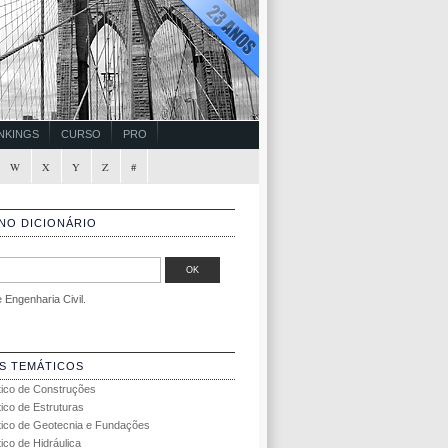
NKINGS
CURSO
PRO
W
X
Y
Z
#
NO DICIONÁRIO
Engenharia Civil.
S TEMÁTICOS
tico de Construções
tico de Estruturas
tico de Geotecnia e Fundações
ico de Hidráulica