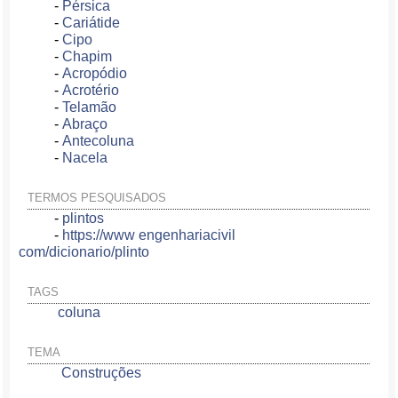
-
Pérsica
-
Cariátide
-
Cipo
-
Chapim
-
Acropódio
-
Acrotério
-
Telamão
-
Abraço
-
Antecoluna
-
Nacela
TERMOS PESQUISADOS
-
plintos
-
https://www engenhariacivil
com/dicionario/plinto
TAGS
coluna
TEMA
Construções