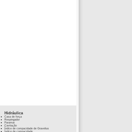
Hidráulica
Casa de força
Respingador
Paramar
Cavitação
Índice de compacidade de Gravelius
Índice de compacidade