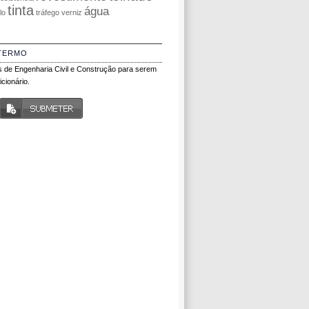
tinta
água
olo
tráfego
verniz
TERMO
 de Engenharia Civil e Construção para serem
cionário.