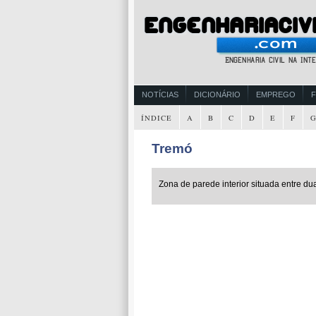
NOTÍCIAS
DICIONÁRIO
EMPREGO
ÍNDICE
A
B
C
D
E
F
Tremó
Zona de parede interior situada entre dua