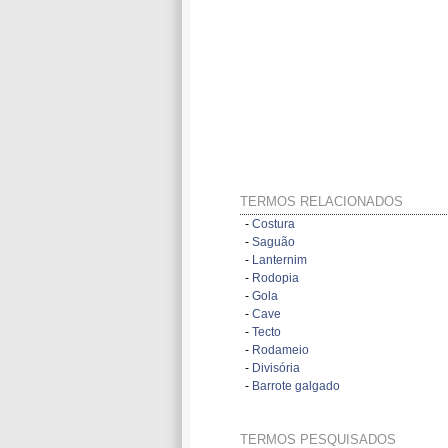
TERMOS RELACIONADOS
-
Costura
-
Saguão
-
Lanternim
-
Rodopia
-
Gola
-
Cave
-
Tecto
-
Rodameio
-
Divisória
-
Barrote galgado
TERMOS PESQUISADOS