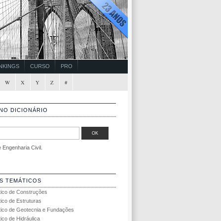
NKINGS
CURSO
PRO
W
X
Y
Z
#
NO DICIONÁRIO
Engenharia Civil.
S TEMÁTICOS
tico de Construções
tico de Estruturas
tico de Geotecnia e Fundações
ico de Hidráulica