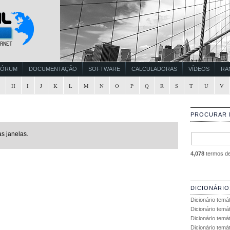
FÓRUM
DOCUMENTAÇÃO
SOFTWARE
CALCULADORAS
VÍDEOS
RA
G
H
I
J
K
L
M
N
O
P
Q
R
S
T
U
V
PROCURAR 
s janelas.
4,078
termos de 
DICIONÁRIO
Dicionário temá
Dicionário temá
Dicionário temá
Dicionário temát