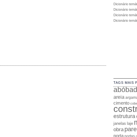
Dicionário temá
Dicionário temá
Dicionário temát
Dicionário temá
TAGS MAIS 
abóba
areia
argam
cimento
cobe
const
estrutura
janelas
laje
pare
obra
porta
portas