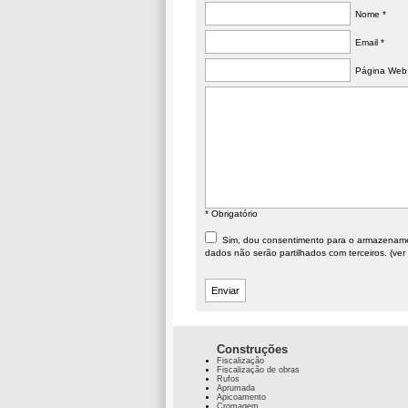
Nome *
Email *
Página Web
* Obrigatório
Sim, dou consentimento para o armazenament
dados não serão partilhados com terceiros. (ver
Construções
Fiscalização
Fiscalização de obras
Rufos
Aprumada
Apicoamento
Cromagem