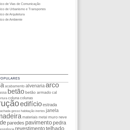
tico de Vias de Comunicação
tico de Urbanismo e Transportes
ico de Arquitetura
tico de Ambiente
POPULARES
da
arco
alvenaria
acabamento
betão
betão armado
cal
assa
coluna
colunas
rtura
rução
edifício
estrada
janela
fachada
gesso
habitação
inertes
madeira
muro
materiais
neve
metal
de
pavimento
pedra
paredes
telhado
revestimento
resistência