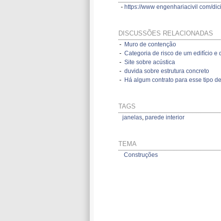
-
https://www engenhariacivil com/dic
DISCUSSÕES RELACIONADAS
-
Muro de contenção
-
Categoria de risco de um edifício e d
-
Site sobre acústica
-
duvida sobre estrutura concreto
-
Há algum contrato para esse tipo de
TAGS
janelas
,
parede interior
TEMA
Construções