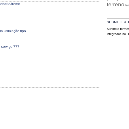
terreno
ionario/tremo
tij
SUBMETER 
Submeta termos
a Utilização tipo
integrados no Di
 serviço ???