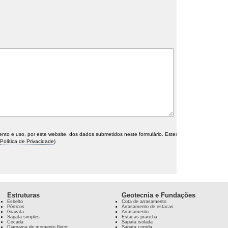
o e uso, por este website, dos dados submetidos neste formulário. Estes
Política de Privacidade
)
Estruturas
Geotecnia e Fundações
Esbelto
Cota de arrasamento
Pórticos
Arrasamento de estacas
Gravata
Arrasamento
Sapata simples
Estacas prancha
Cocada
Sapata isolada
Diagrama de momento fletor
Sapata corrida