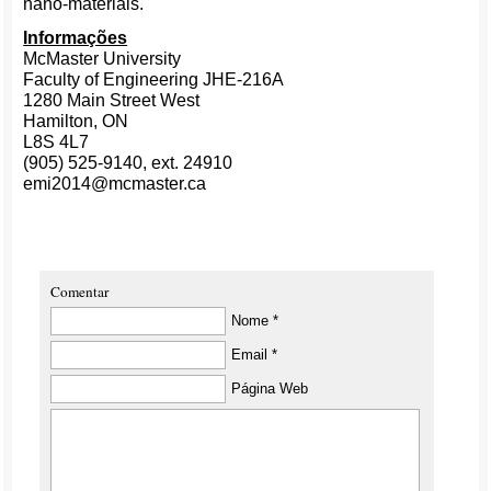
nano-materiais.
Informações
McMaster University
Faculty of Engineering JHE-216A
1280 Main Street West
Hamilton, ON
L8S 4L7
(905) 525-9140, ext. 24910
emi2014@mcmaster.ca
Comentar
Nome *
Email *
Página Web