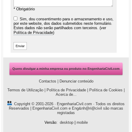
* Obrigatório
Sim, dou consentimento para o armazenamento e uso,
por este website, dos dados submetidos neste formulário.
Estes dados não serão partilhados com terceiros. (ver
Política de Privacidade
)
Quero divulgar a minha empresa ou produto no EngenhariaCivil.com
Contactos
|
Denunciar conteúdo
Termos de Utilização
|
Política de Privacidade
|
Política de Cookies
|
Acerca de...
Copyright © 2001-2026 ·
EngenhariaCivil.com
· Todos os direitos
Reservados | EngenhariaCivil.com e Eng&nh@ri@civil são marcas
registadas
Versão:
desktop
|
mobile