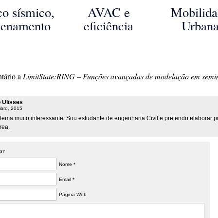
estão de
destaque nos
sustentá
co sísmico,
AVAC e
Mobilid
quipas de
Dias Mundiais
debatidos
denamento
eficiência
Urban
rojeto na
de Energia
Lisboa
território e
energética de
Sustentáve
rdem dos
Sustentável
rbanismo
edifícios na
conferênci
genheiros
2018
batidos em
ISH China &
Ordem d
tário a
LimitState:RING – Funções avançadas de modelação em semi
minário no
CIHE 2016
Engenheir
LNEC
Câmar
o Ulisses
Municipal
bro, 2015
Lisboa
tema muito interessante. Sou estudante de engenharia Civil e pretendo elaborar p
rea.
ar
Nome *
Email *
Página Web