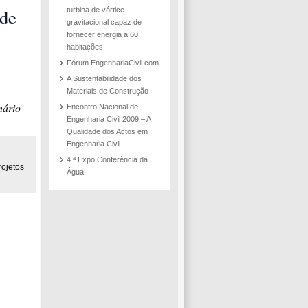
vel
ade
turbina de vórtice
gravitacional capaz de
 em
a
fornecer energia a 60
habitações
l em
Fórum EngenhariaCivil.com
a da
A Sustentabilidade dos
os
Materiais de Construção
nário
os e
Encontro Nacional de
Engenharia Civil 2009 – A
a
Qualidade dos Actos em
 de
Engenharia Civil
4.ª Expo Conferência da
rojetos
Água