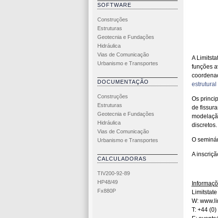
SOFTWARE
Construções
Estruturas
Geotecnia e Fundações
Hidráulica
Vias de Comunicação
A Limitst
Urbanismo e Transportes
funções 
coordenad
DOCUMENTAÇÃO
estrutural
Construções
Os princi
Estruturas
de fissura
Geotecnia e Fundações
modelação
Hidráulica
discretos.
Vias de Comunicação
O seminár
Urbanismo e Transportes
A inscriç
CALCULADORAS
TIV200-92-89
HP48/49
Informaç
Fx880P
Limitstate
W: www.li
T: +44 (0