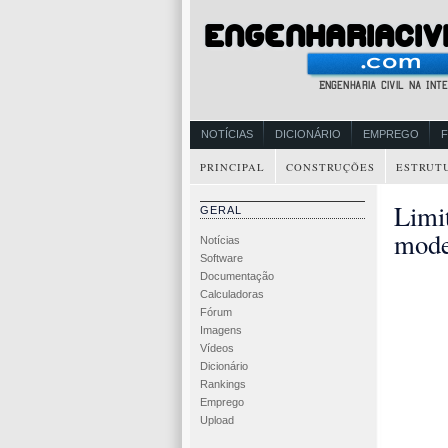
NOTÍCIAS
DICIONÁRIO
EMPREGO
PRINCIPAL
CONSTRUÇÕES
ESTRUT
Limi
GERAL
mode
Notícias
Software
Documentação
Calculadoras
Fórum
Imagens
Vídeos
Dicionário
Rankings
Emprego
Upload