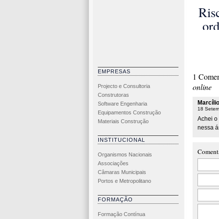
G
Ris
E
or
P
do 
O
u
En
de
EMPRESAS
1 Comen
se
online
Projecto e Consultoria
Construtoras
Marcíli
Software Engenharia
18 Setem
Equipamentos Construção
Achei o 
Materiais Construção
nessa á
INSTITUCIONAL
Coment
Organismos Nacionais
Associações
Câmaras Municipais
Portos e Metropolitano
FORMAÇÃO
Formação Contínua