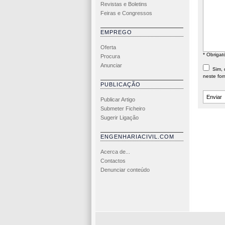
Revistas e Boletins
Feiras e Congressos
EMPREGO
Oferta
* Obrigat
Procura
Anunciar
Sim, d
neste for
PUBLICAÇÃO
Publicar Artigo
Submeter Ficheiro
Sugerir Ligação
ENGENHARIACIVIL.COM
Acerca de...
Contactos
Denunciar conteúdo