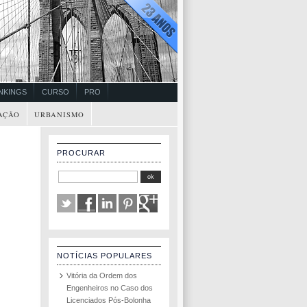
NKINGS
CURSO
PRO
AÇÃO
URBANISMO
PROCURAR
NOTÍCIAS POPULARES
Vitória da Ordem dos
Engenheiros no Caso dos
Licenciados Pós-Bolonha