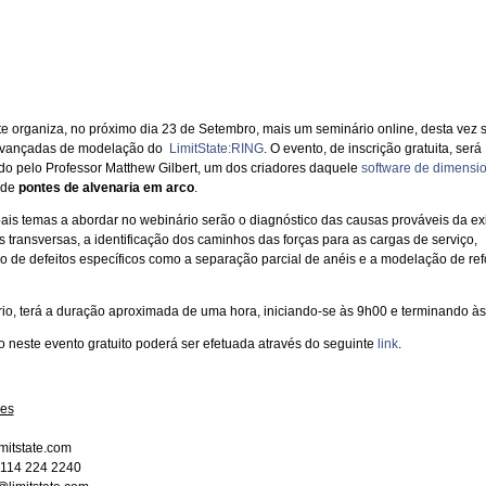
ate organiza, no próximo dia 23 de Setembro, mais um seminário online, desta vez 
avançadas de modelação do
LimitState:RING
. O evento, de inscrição gratuita, será
o pelo Professor Matthew Gilbert, um dos criadores daquele
software de dimensi
de
pontes de alvenaria em arco
.
pais temas a abordar no webinário serão o diagnóstico das causas prováveis da ex
s transversas, a identificação dos caminhos das forças para as cargas de serviço,
 de defeitos específicos como a separação parcial de anéis e a modelação de ref
io, terá a duração aproximada de uma hora, iniciando-se às 9h00 e terminando à
ão neste evento gratuito poderá ser efetuada através do seguinte
link
.
ões
mitstate.com
) 114 224 2240