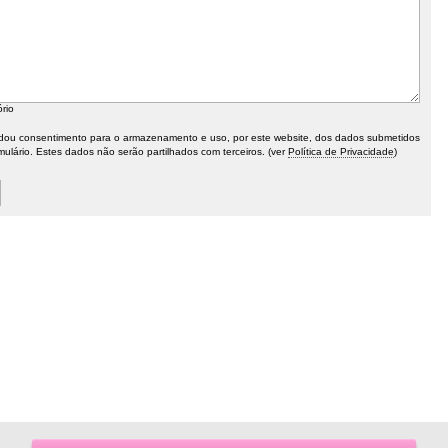
ório
ou consentimento para o armazenamento e uso, por este website, dos dados submetidos
mulário. Estes dados não serão partilhados com terceiros. (ver
Política de Privacidade
)