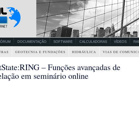
FÓRUM
DOCUMENTAÇÃO
SOFTWARE
CALCULADORAS
VÍDEOS
RA
URAS
GEOTECNIA E FUNDAÇÕES
HIDRÁULICA
VIAS DE COMUNIC
tState:RING – Funções avançadas de
lação em seminário online