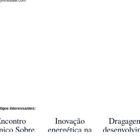
@limitstate.com
tigos interessantes:
ncontro
Inovação
Dragage
nico Sobre
energética na
desenvolvi
ftware de
construção em
portuár