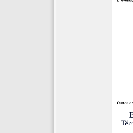
E: events
Outros ar
E
Téc
So