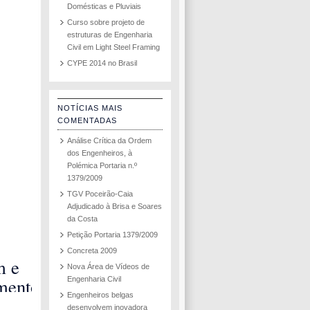
Domésticas e Pluviais
Curso sobre projeto de
estruturas de Engenharia
Civil em Light Steel Framing
CYPE 2014 no Brasil
NOTÍCIAS MAIS
COMENTADAS
Análise Crítica da Ordem
dos Engenheiros, à
Polémica Portaria n.º
1379/2009
TGV Poceirão-Caia
Adjudicado à Brisa e Soares
da Costa
Petição Portaria 1379/2009
Concreta 2009
m e
Nova Área de Vídeos de
mento
Engenharia Civil
Engenheiros belgas
io
desenvolvem inovadora