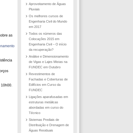
Aproveitamento de Águas
Pluviais
Os melhores cursos de
Engenharia Civil do Mundo
em 2017
Todos os números das
sobre as
Colocações 2015 em
Engenharia Civil – O início
onamento
da recuperação?
Análise e Dimensionamento
istência
de Vigas e Lajes Mistas na
FUNDEC em Outubro
orços
Revestimentos de
Fachadas e Coberturas de
Edifícios em Curso da
s 10h00.
FUNDEC
Ligações aparafusadas em
estruturas metálicas
abordadas em curso do
Técnico
Sistemas Prediais de
Distribuição e Drenagem de
Águas Residuais