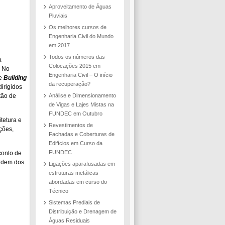
Aproveitamento de Águas
Pluviais
Os melhores cursos de
Engenharia Civil do Mundo
em 2017
Todos os números das
a
Colocações 2015 em
. No
Engenharia Civil – O início
de
Building
da recuperação?
irigidos
stão de
Análise e Dimensionamento
de Vigas e Lajes Mistas na
FUNDEC em Outubro
tetura e
Revestimentos de
ções,
Fachadas e Coberturas de
Edifícios em Curso da
FUNDEC
conto de
rdem dos
Ligações aparafusadas em
estruturas metálicas
abordadas em curso do
Técnico
Sistemas Prediais de
Distribuição e Drenagem de
Águas Residuais