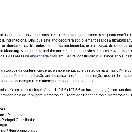
m Portugal organiza, nos dias 9 e 10 de Outubro, em Lisboa, a segunda edição d
ia Internacional BIM
, que este ano decorrerá sob o tema “desafios a ultrapassar”
rão abordados os diferentes aspetos da implementação e utilização de sistemas 
on Modeling
. A conferência incluirá um conjunto de sessões técnicas e workshops d
ionais das áreas da
engenharia civil
, arquitetura, construção civil, imobiliário e ge
pais tópicos da conferência serão a implementação e gestão de sistemas BIM, arqui
a, património e reabilitação arquitetónica, gestão da construção, gestão de instala
lidade e tecnologia BIM e interoperabilidade, entre outros.
ncia terá um custo de inscrição de 112,5 € (187,5 € se incluir almoço), com um des
 estudantes e de 15% para Membros da Ordem dos Engenheiros e Membros da O
.
ões
uivo Meireles
Portugal Coordinator
tugal
rtner@bimforum.com.pt