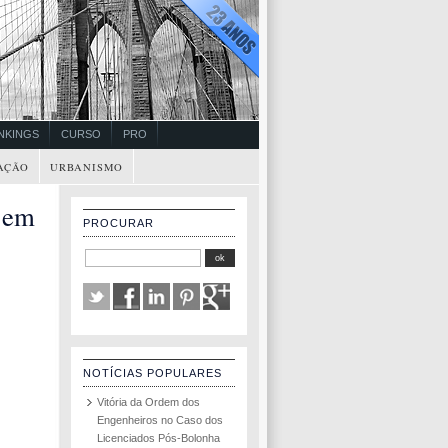
NKINGS
CURSO
PRO
AÇÃO
URBANISMO
 em
PROCURAR
NOTÍCIAS POPULARES
Vitória da Ordem dos
Engenheiros no Caso dos
Licenciados Pós-Bolonha