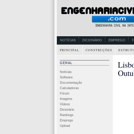
NOTÍCIAS
DICIONÁRIO
EMPREGO
PRINCIPAL
CONSTRUÇÕES
ESTRUT
Lisb
GERAL
Outu
Notícias
Software
Documentação
Calculadoras
Fórum
Imagens
Vídeos
Dicionário
Rankings
Emprego
Upload