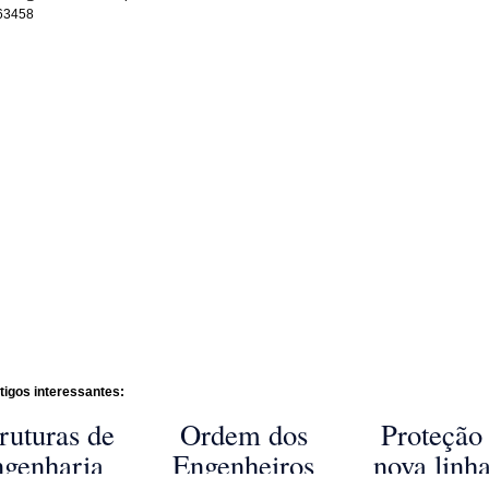
663458
tigos interessantes:
ruturas de
Ordem dos
Proteção
genharia
Engenheiros
nova linh