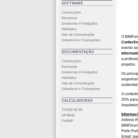
SOFTWARE
Construções
Estruturas
Geotecnia e Fundações
Hidráulica
Vias de Comunicação
O BIMForu
Urbanismo e Transportes
Conferênc
evento se
DOCUMENTAÇÃO
Informati
a profiss
Construções
projetos.
Estruturas
Geotecnia e Fundações
Os princi
Hidráulica
engenhari
Vias de Comunicação
sustentabi
Urbanismo e Transportes
A conferê
20% para
CALCULADORAS
Arquitetos
TIV200-92-89
Informaç
HP48/49
António R
Fx880P
BIMFórum 
Porto Por
Email: pa