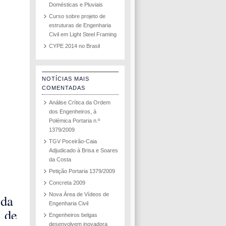
Domésticas e Pluviais
Curso sobre projeto de
estruturas de Engenharia
Civil em Light Steel Framing
CYPE 2014 no Brasil
NOTÍCIAS MAIS
COMENTADAS
Análise Crítica da Ordem
dos Engenheiros, à
Polémica Portaria n.º
1379/2009
TGV Poceirão-Caia
Adjudicado à Brisa e Soares
da Costa
Petição Portaria 1379/2009
Concreta 2009
Nova Área de Vídeos de
 da
Engenharia Civil
a de
Engenheiros belgas
desenvolvem inovadora