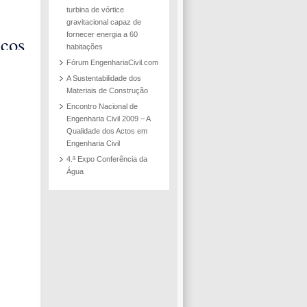
 do
turbina de vórtice
o
e
gravitacional capaz de
da
fornecer energia a 60
icos
habitações
rmo
aria
Fórum EngenhariaCivil.com
m
A Sustentabilidade dos
Materiais de Construção
 no
Encontro Nacional de
so
Engenharia Civil 2009 – A
Qualidade dos Actos em
onal
Engenharia Civil
c 2
4.ª Expo Conferência da
Água