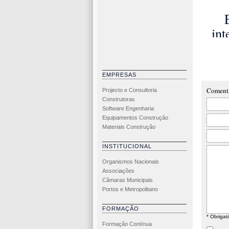
ma
c
int
sust
r
de
abo
SCE
co
EMPRESAS
F
Coment
Projecto e Consultoria
Int
Construtoras
Software Engenharia
de
Equipamentos Construção
Materiais Construção
INSTITUCIONAL
Organismos Nacionais
Associações
Câmaras Municipais
Portos e Metropolitano
FORMAÇÃO
* Obrigat
Formação Contínua