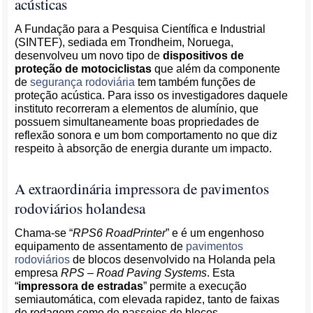
acústicas
A Fundação para a Pesquisa Científica e Industrial
(SINTEF), sediada em Trondheim, Noruega,
desenvolveu um novo tipo de
dispositivos de
proteção de motociclistas
que além da componente
de
segurança rodoviária
tem também funções de
proteção acústica. Para isso os investigadores daquele
instituto recorreram a elementos de alumínio, que
possuem simultaneamente boas propriedades de
reflexão sonora e um bom comportamento no que diz
respeito à absorção de energia durante um impacto.
A extraordinária impressora de pavimentos
rodoviários holandesa
Chama-se “
RPS6 RoadPrinter
” e é um engenhoso
equipamento de assentamento de
pavimentos
rodoviários
de blocos desenvolvido na Holanda pela
empresa
RPS – Road Paving Systems
. Esta
“
impressora de estradas
” permite a execução
semiautomática, com elevada rapidez, tanto de faixas
de rodagem como de passeios de blocos.