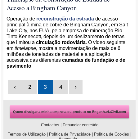
Acesso a Bingham Canyon
Operação de
reconstrução da estrada
de acesso
principal à mina de cobre de Bingham Canyon, em Salt
Lake City, nos EUA, pela empresa de mineração Rio
Tinto Kennecott, depois de um deslizamento de terras
que limitou a
circulação rodoviária
. O vídeo seguinte,
em
timelapse
, mostra a movimentação de mais de 6
milhões de toneladas de material e a aplicação
sucessiva das diferentes
camadas de fundação e de
pavimento
.
‹
2
3
4
›
Quero divulgar a minha empresa ou produto no EngenhariaCivil.com
Contactos
|
Denunciar conteúdo
Termos de Utilização
|
Política de Privacidade
|
Política de Cookies
|
Acerca de...