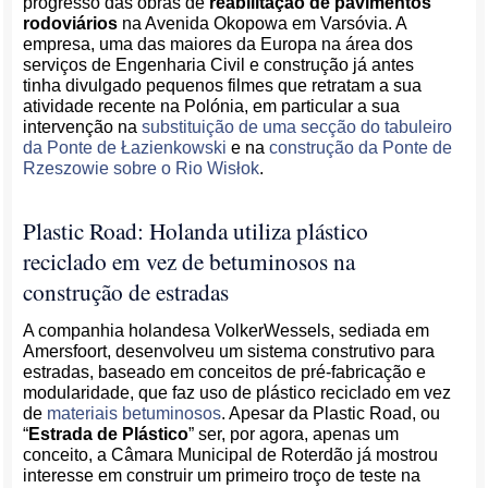
progresso das obras de
reabilitação de pavimentos
rodoviários
na Avenida Okopowa em Varsóvia. A
empresa, uma das maiores da Europa na área dos
serviços de Engenharia Civil e construção já antes
tinha divulgado pequenos filmes que retratam a sua
atividade recente na Polónia, em particular a sua
intervenção na
substituição de uma secção do tabuleiro
da Ponte de Łazienkowski
e na
construção da Ponte de
Rzeszowie sobre o Rio Wisłok
.
Plastic Road: Holanda utiliza plástico
reciclado em vez de betuminosos na
construção de estradas
A companhia holandesa VolkerWessels, sediada em
Amersfoort, desenvolveu um sistema construtivo para
estradas, baseado em conceitos de pré-fabricação e
modularidade, que faz uso de plástico reciclado em vez
de
materiais betuminosos
. Apesar da Plastic Road, ou
“
Estrada de Plástico
” ser, por agora, apenas um
conceito, a Câmara Municipal de Roterdão já mostrou
interesse em construir um primeiro troço de teste na