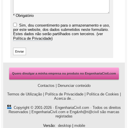
* Obrigatório
Sim, dou consentimento para o armazenamento e uso,
por este website, dos dados submetidos neste formulário.
Estes dados não serão partilhados com terceiros. (ver
Política de Privacidade
)
Quero divulgar a minha empresa ou produto no EngenhariaCivil.com
Contactos
|
Denunciar conteúdo
Termos de Utilização
|
Política de Privacidade
|
Política de Cookies
|
Acerca de...
Copyright © 2001-2026 ·
EngenhariaCivil.com
· Todos os direitos
Reservados | EngenhariaCivil.com e Eng&nh@ri@civil são marcas
registadas
Versão:
desktop
|
mobile