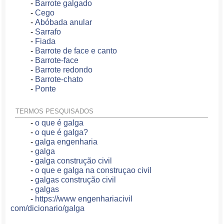
-
Barrote galgado
-
Cego
-
Abóbada anular
-
Sarrafo
-
Fiada
-
Barrote de face e canto
-
Barrote-face
-
Barrote redondo
-
Barrote-chato
-
Ponte
TERMOS PESQUISADOS
-
o que é galga
-
o que é galga?
-
galga engenharia
-
galga
-
galga construção civil
-
o que e galga na construçao civil
-
galgas construção civil
-
galgas
-
https://www engenhariacivil
com/dicionario/galga