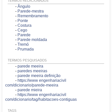
TERMOS RELACIONADOS
-
Ângulo
-
Parede-mestra
-
Remembramento
-
Ponte
-
Costura
-
Cego
-
Parede
-
Parede moldada
-
Tremó
-
Prumada
TERMOS PESQUISADOS
-
parede meeira
-
paredes meeiras
-
parede meeira definição
-
https://www engenhariacivil
com/dicionario/parede-meeira
-
parede mieira
-
https://www engenhariacivil
com/dicionario/tag/habitacoes-contiguas
TAGS